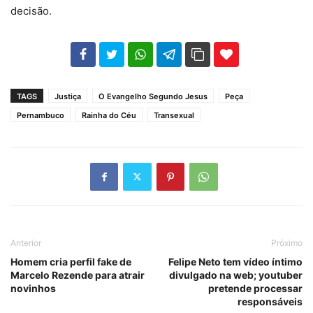
decisão.
102
35
69
TAGS
Justiça
O Evangelho Segundo Jesus
Peça
Pernambuco
Rainha do Céu
Transexual
Anterior
Próximo
Homem cria perfil fake de
Felipe Neto tem vídeo íntimo
Marcelo Rezende para atrair
divulgado na web; youtuber
novinhos
pretende processar
responsáveis