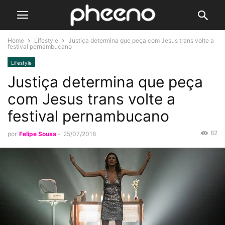
Home
Lifestyle
Justiça determina que peça com Jesus trans volte a
festival pernambucano
Lifestyle
Justiça determina que peça
com Jesus trans volte a
festival pernambucano
82
por
Felipe Sousa
-
25/07/2018