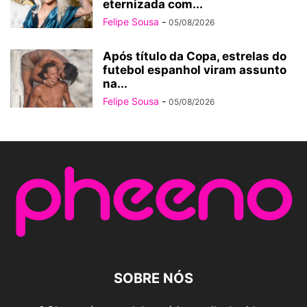
eternizada com...
Felipe Sousa
-
05/08/2026
Após título da Copa, estrelas do
futebol espanhol viram assunto
na...
Felipe Sousa
-
05/08/2026
SOBRE NÓS