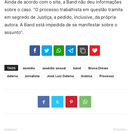
Ainda de acordo com o site, a Band não deu informações
sobre o caso. “O processo trabalhista em questão tramita
em segredo de Justiça, a pedido, inclusive, da própria
autora. A Band está impedida de se manifestar sobre o
assunto”.
102
35
69
TAGS
assédio
assédio sexual
band
Bruna Drews
datena
jornalista
José Luiz Datena
lésbica
Processo
Anterior
Próximo