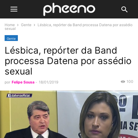
Home
Gente
Lésbica, repórter da Band processa Datena por assédio
sexual
Gente
Lésbica, repórter da Band
processa Datena por assédio
sexual
100
por
Felipe Sousa
-
18/01/2019