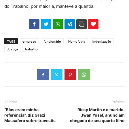
do Trabalho, por maioria, manteve a quantia.
102
35
69
TAGS
empresq
funcionário
Homofobia
indenização
Justiça
trabalho
Anterior
Próximo
“Elas eram minha
Ricky Martin e o marido,
referência”, diz Grazi
Jwan Yosef, anunciam
Massafera sobre travestis
chegada de seu quarto filho