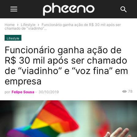
Home
Lifestyle
Funcionário ganha ação de R$ 30 mil após ser
chamado de “viadinho”...
Lifestyle
Funcionário ganha ação de
R$ 30 mil após ser chamado
de “viadinho” e “voz fina” em
empresa
78
por
Felipe Sousa
-
30/10/2019