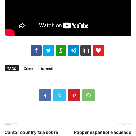
102
35
69
TAGS
Crime
travesti
Anterior
Próximo
Cantor country fala sobre
Rapper espanhol é acusado