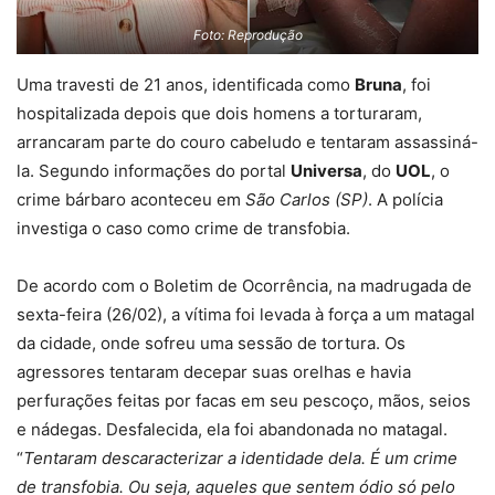
Foto: Reprodução
Uma travesti de 21 anos, identificada como
Bruna
, foi
hospitalizada depois que dois homens a torturaram,
arrancaram parte do couro cabeludo e tentaram assassiná-
la. Segundo informações do portal
Universa
, do
UOL
, o
crime bárbaro aconteceu em
São Carlos (SP)
. A polícia
investiga o caso como crime de transfobia.
De acordo com o Boletim de Ocorrência, na madrugada de
sexta-feira (26/02), a vítima foi levada à força a um matagal
da cidade, onde sofreu uma sessão de tortura. Os
agressores tentaram decepar suas orelhas e havia
perfurações feitas por facas em seu pescoço, mãos, seios
e nádegas. Desfalecida, ela foi abandonada no matagal.
“
Tentaram descaracterizar a identidade dela. É um crime
de transfobia. Ou seja, aqueles que sentem ódio só pelo