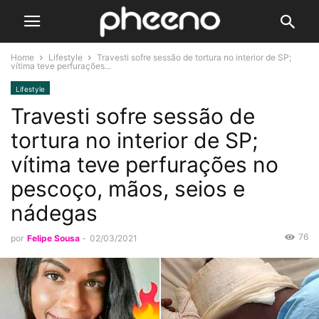
Home
Lifestyle
Travesti sofre sessão de tortura no interior de SP;
vítima teve perfurações...
Lifestyle
Travesti sofre sessão de
tortura no interior de SP;
vítima teve perfurações no
pescoço, mãos, seios e
nádegas
76
por
Felipe Sousa
-
02/03/2021