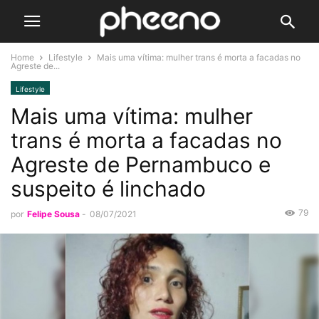
Home
Lifestyle
Mais uma vítima: mulher trans é morta a facadas no
Agreste de...
Lifestyle
Mais uma vítima: mulher
trans é morta a facadas no
Agreste de Pernambuco e
suspeito é linchado
79
por
Felipe Sousa
-
08/07/2021