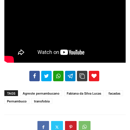
102
35
69
TAGS
Agreste pernambucano
Fabiana da Silva Lucas
facadas
Pernambuco
transfobia