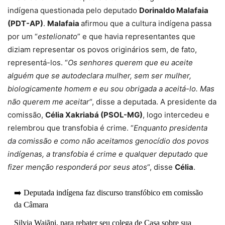
indígena questionada pelo deputado
Dorinaldo Malafaia
(PDT-AP)
.
Malafaia
afirmou que a cultura indígena passa
por um “
estelionato
” e que havia representantes que
diziam representar os povos originários sem, de fato,
representá-los. “
Os senhores querem que eu aceite
alguém que se autodeclara mulher, sem ser mulher,
biologicamente homem e eu sou obrigada a aceitá-lo. Mas
não querem me aceitar
“, disse a deputada. A presidente da
comissão,
Célia Xakriabá (PSOL-MG)
, logo intercedeu e
relembrou que transfobia é crime. “
Enquanto presidenta
da comissão e como não aceitamos genocídio dos povos
indígenas, a transfobia é crime e qualquer deputado que
fizer menção responderá por seus atos
“, disse
Célia
.
➡️ Deputada indígena faz discurso transfóbico em comissão
da Câmara
Silvia Waiãpi, para rebater seu colega de Casa sobre sua