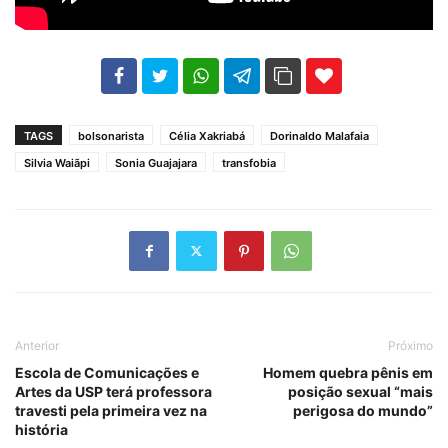
102
35
69
TAGS
bolsonarista
Célia Xakriabá
Dorinaldo Malafaia
Silvia Waiãpi
Sonia Guajajara
transfobia
Anterior
Próximo
Escola de Comunicações e
Homem quebra pênis em
Artes da USP terá professora
posição sexual “mais
travesti pela primeira vez na
perigosa do mundo”
história