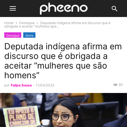
Home
Destaque
Deputada indígena afirma em discurso que é
obrigada a aceitar “mulheres que...
Destaque
Gente
Deputada indígena afirma em
discurso que é obrigada a
aceitar “mulheres que são
homens”
85
por
Felipe Sousa
-
11/04/2023