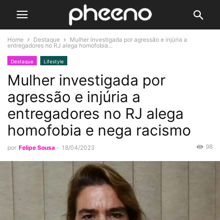
Home
Destaque
Mulher investigada por agressão e injúria a
entregadores no RJ alega homofobia...
Destaque
Lifestyle
Mulher investigada por
agressão e injúria a
entregadores no RJ alega
homofobia e nega racismo
98
por
Felipe Sousa
-
18/04/2023