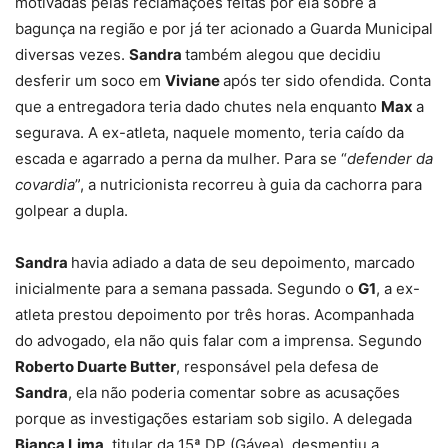
motivadas pelas reclamações feitas por ela sobre a
bagunça na região e por já ter acionado a Guarda Municipal
diversas vezes.
Sandra
também alegou que decidiu
desferir um soco em
Viviane
após ter sido ofendida. Conta
que a entregadora teria dado chutes nela enquanto
Max
a
segurava. A ex-atleta, naquele momento, teria caído da
escada e agarrado a perna da mulher. Para se “
defender da
covardia
”, a nutricionista recorreu à guia da cachorra para
golpear a dupla.
Sandra
havia adiado a data de seu depoimento, marcado
inicialmente para a semana passada. Segundo o
G1
, a ex-
atleta prestou depoimento por três horas. Acompanhada
do advogado, ela não quis falar com a imprensa. Segundo
Roberto Duarte Butter
, responsável pela defesa de
Sandra
, ela não poderia comentar sobre as acusações
porque as investigações estariam sob sigilo. A delegada
Bianca Lima
, titular da 15ª DP (Gávea), desmentiu a