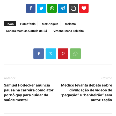
102
35
69
TAGS
Homofobia
Max Angelo
racismo
Sandra Mathias Correia de Sá
Viviane Maria Teixeira
Anterior
Próximo
Samuel Hodecker anuncia
Médico levanta debate sobre
pausa na carreira como ator
divulgação de vídeos de
pornô gay para cuidar da
“pegação” e “banheirão” sem
saúde mental
autorização