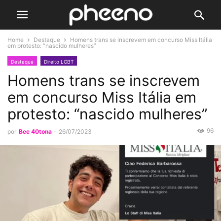
Home
Destaque
Homens trans se inscrevem em concurso Miss Itália
em protesto: “nascido mulheres”
Destaque
Direito LGBT
Homens trans se inscrevem
em concurso Miss Itália em
protesto: “nascido mulheres”
96
por
Bee 40tona
-
26/07/2023