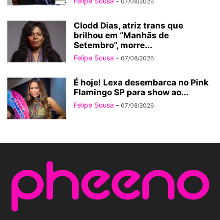
Felipe Sousa
-
07/08/2026
Clodd Dias, atriz trans que
brilhou em “Manhãs de
Setembro”, morre...
Felipe Sousa
-
07/08/2026
É hoje! Lexa desembarca no Pink
Flamingo SP para show ao...
Felipe Sousa
-
07/08/2026