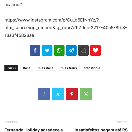
acabou.”
https://www.instagram.com/p/Cu_d6EfNnYz/?
utm_source=ig_embed&ig_rid=7c1f79ec-2217-40a5-8fb8-
18a3f45828ae
102
35
69
TAGS
Itália
miss itália
miss trans
transfobia
Anterior
Próximo
Fernando Holiday agradece a
Insatisfeitos pagam até R$