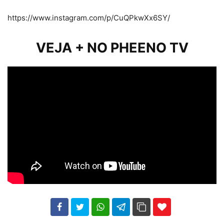
https://www.instagram.com/p/CuQPkwXx6SY/
VEJA + NO PHEENO TV
102
35
69