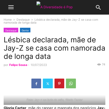
Home
Destaque
Lésbica declarada, mãe de Jay-Z se casa com
namorada de longa data
Destaque
Gente
Lésbica declarada, mãe de
Jay-Z se casa com namorada
de longa data
74
por
Felipe Sousa
-
10/07/2023
Foto: Jay-z ao lado da mãe, Gloria Carter
Gloria Carter
, mãe do rapper e magnata dos negócios
Jay-