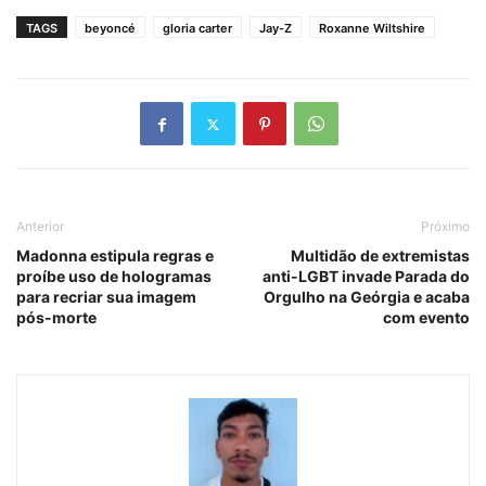
TAGS
beyoncé
gloria carter
Jay-Z
Roxanne Wiltshire
Anterior
Próximo
Madonna estipula regras e
Multidão de extremistas
proíbe uso de hologramas
anti-LGBT invade Parada do
para recriar sua imagem
Orgulho na Geórgia e acaba
pós-morte
com evento