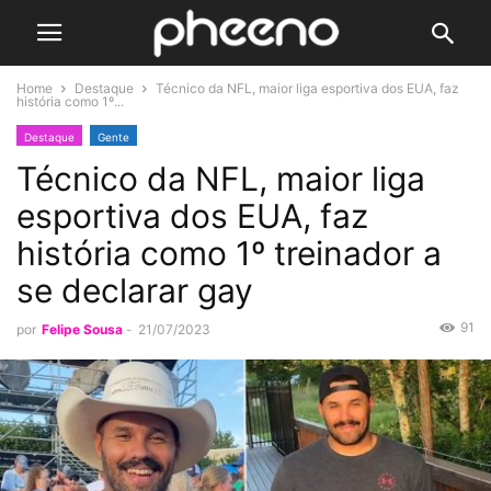
Home
Destaque
Técnico da NFL, maior liga esportiva dos EUA, faz
história como 1º...
Destaque
Gente
Técnico da NFL, maior liga
esportiva dos EUA, faz
história como 1º treinador a
se declarar gay
91
por
Felipe Sousa
-
21/07/2023