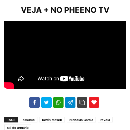
VEJA + NO PHEENO TV
102
35
69
TAGS
assume
Kevin Maxen
Nicholas Garcia
revela
sai do armário