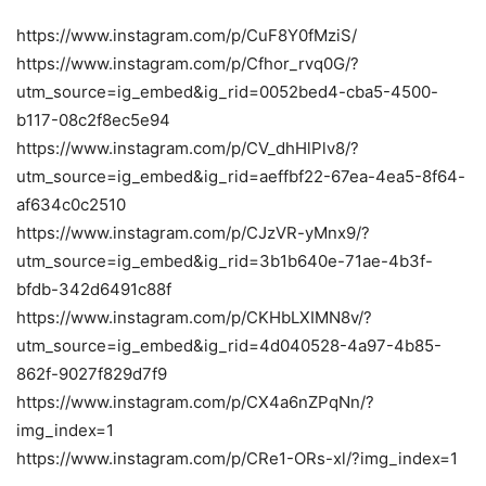
https://www.instagram.com/p/CuF8Y0fMziS/
https://www.instagram.com/p/Cfhor_rvq0G/?
utm_source=ig_embed&ig_rid=0052bed4-cba5-4500-
b117-08c2f8ec5e94
https://www.instagram.com/p/CV_dhHlPlv8/?
utm_source=ig_embed&ig_rid=aeffbf22-67ea-4ea5-8f64-
af634c0c2510
https://www.instagram.com/p/CJzVR-yMnx9/?
utm_source=ig_embed&ig_rid=3b1b640e-71ae-4b3f-
bfdb-342d6491c88f
https://www.instagram.com/p/CKHbLXIMN8v/?
utm_source=ig_embed&ig_rid=4d040528-4a97-4b85-
862f-9027f829d7f9
https://www.instagram.com/p/CX4a6nZPqNn/?
img_index=1
https://www.instagram.com/p/CRe1-ORs-xl/?img_index=1