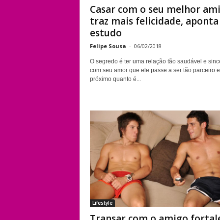
Casar com o seu melhor am
traz mais felicidade, aponta
estudo
Felipe Sousa
-
06/02/2018
O segredo é ter uma relação tão saudável e sinc
com seu amor que ele passe a ser tão parceiro e
próximo quanto é...
Lifestyle
Transar com o amigo fortal