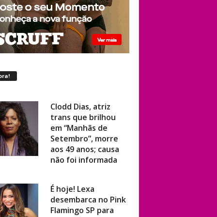
ora!
Clodd Dias, atriz
trans que brilhou
em “Manhãs de
Setembro”, morre
aos 49 anos; causa
não foi informada
É hoje! Lexa
desembarca no Pink
Flamingo SP para
show ao vivo com