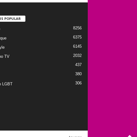
IS POPULAR
8256
e
6375
que
6145
yle
2032
no TV
437
380
306
to LGBT