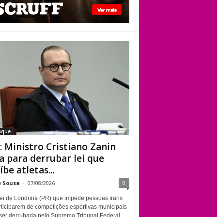
STF: Ministro
Cristiano Zanin vota
para derrubar lei
que proíbe atletas
transgênero em
competições de
Londrina
aque
: Ministro Cristiano Zanin
a para derrubar lei que
íbe atletas...
e Sousa
-
07/08/2026
0
ei de Londrina (PR) que impede pessoas trans
rticiparem de competições esportivas municipais
ser derrubada pelo Supremo Tribunal Federal