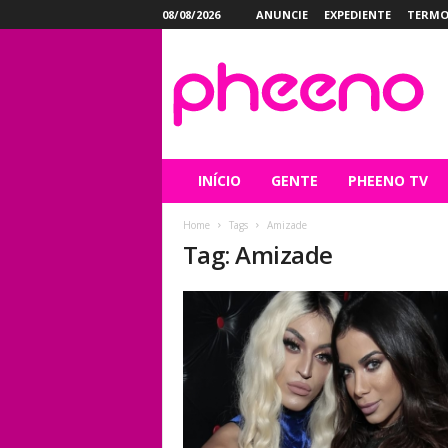
08/08/2026
ANUNCIE
EXPEDIENTE
TERMO
P
h
e
e
n
o
INÍCIO
GENTE
PHEENO TV
Home
Tags
Amizade
Tag: Amizade