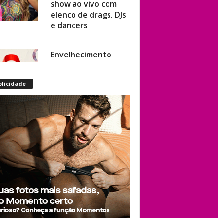
elenco de drags, DJs
e dancers
Envelhecimento
acelerado: pessoas
vivendo com HIV
podem ter idade
blicidade
fisiológica superior à
real, aponta
relatório
internacional
Gay de 62 anos
relembra quando,
aos 15, foi garoto de
programa por
quatro meses sem
saber: “Idiotice da
minha parte”