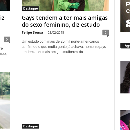
Destaque
iz
Gays tendem a ter mais amigas
do sexo feminino, diz estudo
Felipe Sousa
-
28/02/2018
0
0
Um estudo com mais de 25 mil norte-americanos
Ag
confirmou o que muita gente já achava: homens gays
re
tendem a ter mais amigas mulheres do...
empo,
Destaque