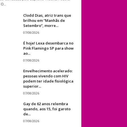
 O...
Clodd Dias, atriz trans que
brilhou em “Manhãs de
Setembro”, morre...
07/08/2026
É hoje! Lexa desembarca no
Pink Flamingo SP para show
ao...
07/08/2026
Envelhecimento acelerado:
pessoas vivendo com HIV
podem ter idade fisiológica
superior...
07/08/2026
Gay de 62 anos relembra
quando, aos 15, foi garoto
de...
07/08/2026