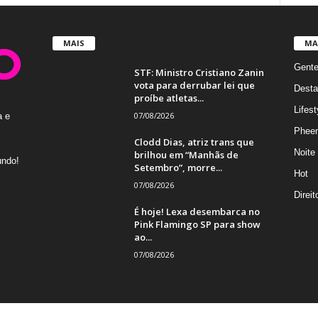
MAIS
MA
Gent
STF: Ministro Cristiano Zanin
vota para derrubar lei que
Desta
proíbe atletas...
Lifest
07/08/2026
a e
Phee
Clodd Dias, atriz trans que
Noite
brilhou em “Manhãs de
undo!
Setembro”, morre...
Hot
07/08/2026
Direi
É hoje! Lexa desembarca no
Pink Flamingo SP para show
ao...
07/08/2026