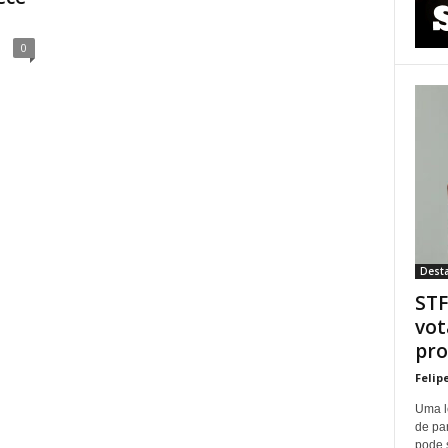
0
Dest
STF
vot
pro
Felip
Uma l
de pa
pode 