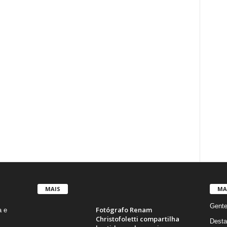
MAIS
MA
Gent
Fotógrafo Renam
a e
Christofoletti compartilha
Desta