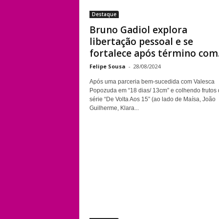
Destaque
Bruno Gadiol explora
libertação pessoal e se
fortalece após término com.
Felipe Sousa
-
28/08/2024
Após uma parceria bem-sucedida com Valesca
Popozuda em “18 dias/ 13cm” e colhendo frutos 
série “De Volta Aos 15” (ao lado de Maísa, João
Guilherme, Klara...