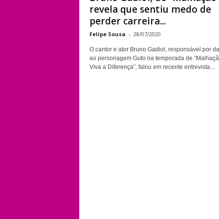
revela que sentiu medo de
perder carreira...
Felipe Sousa
-
28/07/2020
O cantor e ator Bruno Gadiol, responsável por da
ao personagem Guto na temporada de “Malhaçã
Viva a Diferença”, falou em recente entrevista...