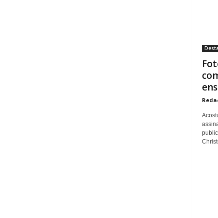
Dest
Fot
com
ens
Reda
Acost
assina
publi
Christo