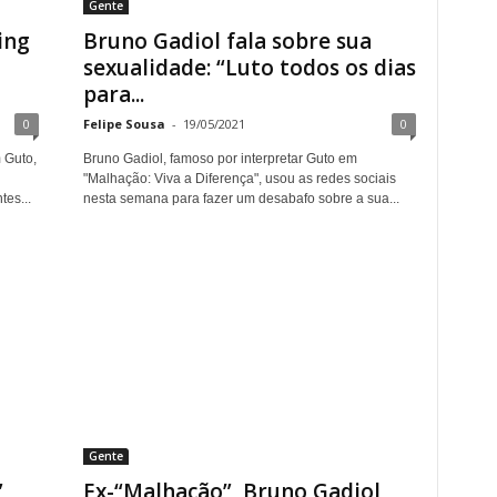
Gente
ing
Bruno Gadiol fala sobre sua
sexualidade: “Luto todos os dias
para...
0
Felipe Sousa
-
19/05/2021
0
 Guto,
Bruno Gadiol, famoso por interpretar Guto em
"Malhação: Viva a Diferença", usou as redes sociais
es...
nesta semana para fazer um desabafo sobre a sua...
Gente
,
Ex-“Malhação”, Bruno Gadiol