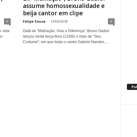
assume homossexualidade e
beija cantor em clipe
0
Felipe Sousa
-
13/06/2018
0
r vida
Galã de "Malhação: Viva a Diferença", Bruno Gadiol
o:
lançou nesta terça-feira (12/06) o clipe de "Seu
Costume", em que beija o cantor Gabriel Nandes,...
Pu