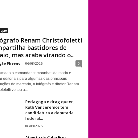
aque
ógrafo Renam Christofoletti
partilha bastidores de
aio, mas acaba virando o...
ção Pheeno
-
06/08/2026
0
umado a comandar campanhas de moda e
r editoriais para algumas das principais
cações do mercado, o fotógrafo e diretor Renam
foletti voltou a...
Pedagoga e drag queen,
Ruth Venceremos tem
candidatura a deputada
federal...
06/08/2026
Ativista de Cabo Frio