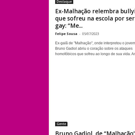
Destaque
Ex-Malhação relembra bully
que sofreu na escola por ser
gay: “Me...
Felipe Sousa
-
05/07/2023
Ex-galã de "Malhação", onde interpretou o jovem
Bruno Gadiol abriu o coração sobre os ataques
homofóbicos que sofreu ao longo de sua vida. Ant
Gente
Bruno Gadiol, de “Malhação”