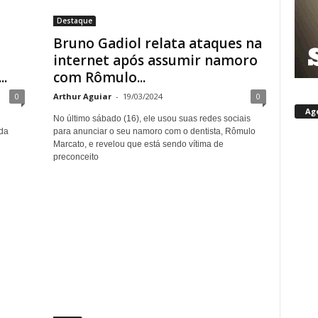
Destaque
Bruno Gadiol relata ataques na
internet após assumir namoro
..
com Rômulo...
0
Arthur Aguiar
-
19/03/2024
0
Ag
No último sábado (16), ele usou suas redes sociais
da
para anunciar o seu namoro com o dentista, Rômulo
Marcato, e revelou que está sendo vítima de
preconceito