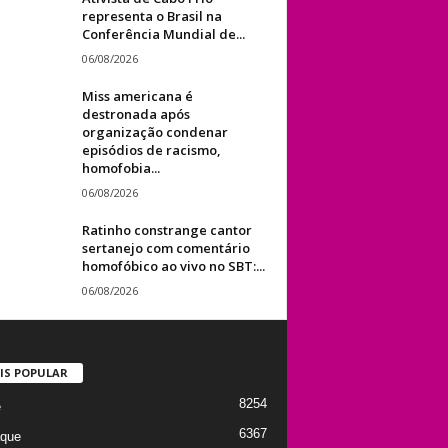
representa o Brasil na
Conferência Mundial de...
06/08/2026
Miss americana é
destronada após
organização condenar
episódios de racismo,
homofobia...
06/08/2026
Ratinho constrange cantor
sertanejo com comentário
homofóbico ao vivo no SBT:...
06/08/2026
IS POPULAR
8254
e
6367
que