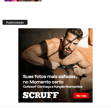
Envelhecimento acelerado:
pessoas vivendo com HIV
Publicidade
podem ter idade fisiológica
superior à real, aponta
relatório internacional
Gay de 62 anos relembra
quando, aos 15, foi garoto de
programa por quatro meses
sem saber: “Idiotice da minha
parte”