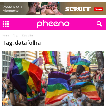
Home
Tags
Datafolha
Tag: datafolha