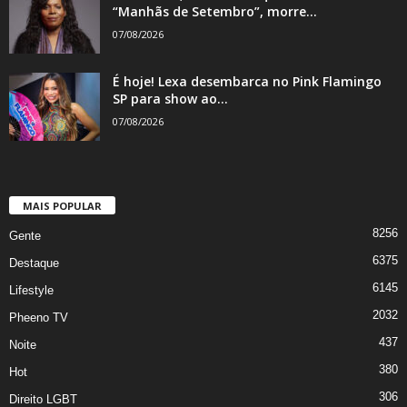
“Manhãs de Setembro”, morre...
07/08/2026
É hoje! Lexa desembarca no Pink Flamingo
SP para show ao...
07/08/2026
MAIS POPULAR
8256
Gente
6375
Destaque
6145
Lifestyle
2032
Pheeno TV
437
Noite
380
Hot
306
Direito LGBT