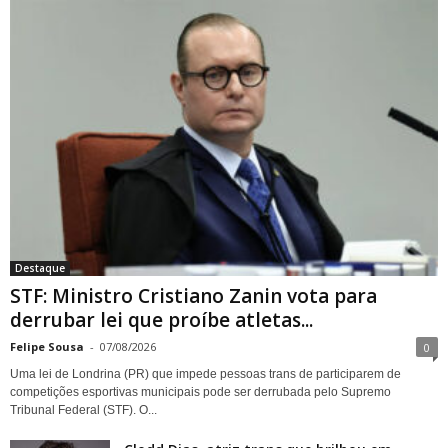
STF: Ministro Cristiano Zanin
vota para derrubar lei que
proíbe atletas transgênero
em competições de Londrina
Destaque
STF: Ministro Cristiano Zanin vota para
derrubar lei que proíbe atletas...
Felipe Sousa
-
07/08/2026
0
Uma lei de Londrina (PR) que impede pessoas trans de participarem de
competições esportivas municipais pode ser derrubada pelo Supremo
Tribunal Federal (STF). O...