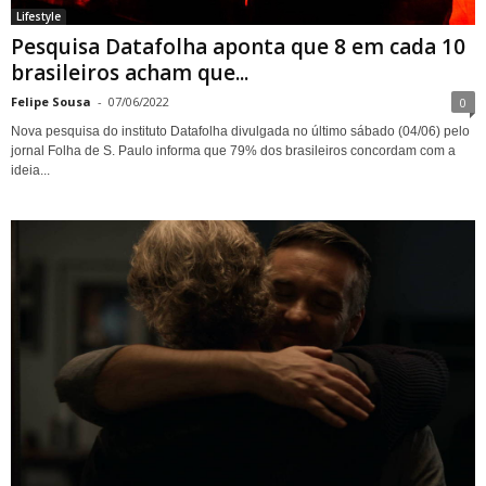
Lifestyle
Pesquisa Datafolha aponta que 8 em cada 10
brasileiros acham que...
Felipe Sousa
-
07/06/2022
0
Nova pesquisa do instituto Datafolha divulgada no último sábado (04/06) pelo
jornal Folha de S. Paulo informa que 79% dos brasileiros concordam com a
ideia...