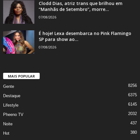
Clodd Dias, atriz trans que brilhou em
“Manhãs de Setembro”, morre...
07/08/2026
É hoje! Lexa desembarca no Pink Flamingo
SP para show ao...
07/08/2026
MAIS POPULAR
8256
Gente
6375
Destaque
6145
Lifestyle
2032
Pheeno TV
437
Noite
380
Hot