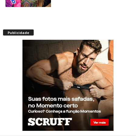
Envelhecimento acelerado:
pessoas vivendo com HIV
Publicidade
podem ter idade fisiológica
superior à real, aponta
relatório internacional
Gay de 62 anos relembra
quando, aos 15, foi garoto de
programa por quatro meses
sem saber: “Idiotice da minha
parte”