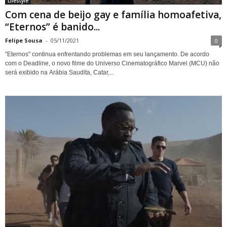
Lifestyle
Com cena de beijo gay e família homoafetiva,
“Eternos” é banido...
Felipe Sousa
-
05/11/2021
0
"Eternos" continua enfrentando problemas em seu lançamento. De acordo
com o Deadline, o novo filme do Universo Cinematográfico Marvel (MCU) não
será exibido na Arábia Saudita, Catar,...