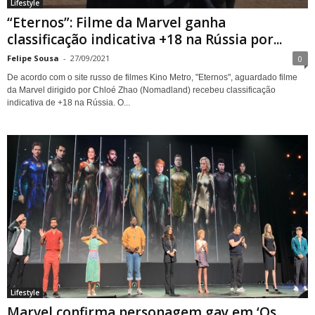
Lifestyle
“Eternos”: Filme da Marvel ganha
classificação indicativa +18 na Rússia por...
Felipe Sousa
-
27/09/2021
0
De acordo com o site russo de filmes Kino Metro, "Eternos", aguardado filme
da Marvel dirigido por Chloé Zhao (Nomadland) recebeu classificação
indicativa de +18 na Rússia. O...
Lifestyle
Marvel confirma personagem gay em ‘Os