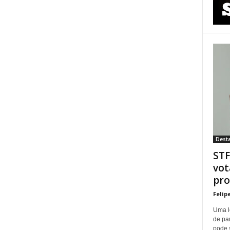
Dest
STF
vot
pro
Felip
Uma l
de pa
pode 