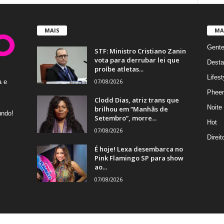
MAIS
MA
Gent
STF: Ministro Cristiano Zanin
vota para derrubar lei que
Desta
proíbe atletas...
Lifest
07/08/2026
a e
Phee
Clodd Dias, atriz trans que
Noite
brilhou em “Manhãs de
undo!
Setembro”, morre...
Hot
07/08/2026
Direi
É hoje! Lexa desembarca no
Pink Flamingo SP para show
ao...
07/08/2026