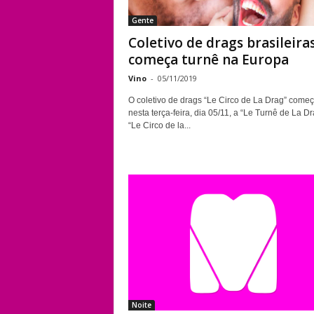
Gente
Coletivo de drags brasileira
começa turnê na Europa
Vino
-
05/11/2019
O coletivo de drags “Le Circo de La Drag” come
nesta terça-feira, dia 05/11, a “Le Turnê de La Dr
“Le Circo de la...
Noite