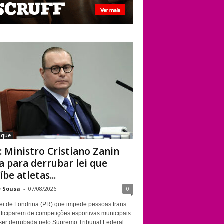
STF: Ministro
Cristiano Zanin vota
para derrubar lei
que proíbe atletas
transgênero em
competições de
Londrina
aque
: Ministro Cristiano Zanin
a para derrubar lei que
íbe atletas...
e Sousa
-
07/08/2026
0
ei de Londrina (PR) que impede pessoas trans
rticiparem de competições esportivas municipais
ser derrubada pelo Supremo Tribunal Federal