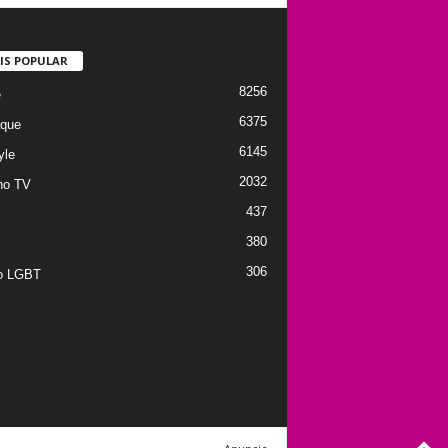
IS POPULAR
8256
e
6375
que
6145
yle
2032
no TV
437
380
306
to LGBT