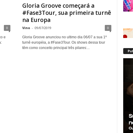
Gloria Groove começará a
#Fase3Tour, sua primeira turnê
na Europa
0
Vino
-
09/07/2019
0
co e
Gloria Groove anunciou no ultimo dia 06/07 a sua 1º
:
turnê européia, a #Fase3Tour. Os shows dessa tour
têm como conceito principal três pilares:...
Pu