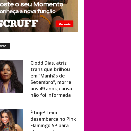
ora!
Clodd Dias, atriz
trans que brilhou
em “Manhãs de
Setembro”, morre
aos 49 anos; causa
não foi informada
É hoje! Lexa
desembarca no Pink
Flamingo SP para
show ao vivo com