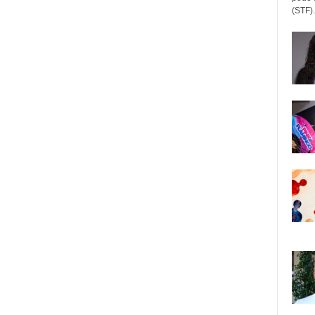
(STF).