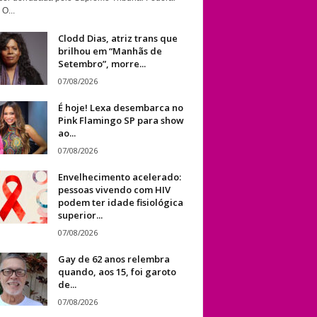
 O...
Clodd Dias, atriz trans que
brilhou em “Manhãs de
Setembro”, morre...
07/08/2026
É hoje! Lexa desembarca no
Pink Flamingo SP para show
ao...
07/08/2026
Envelhecimento acelerado:
pessoas vivendo com HIV
podem ter idade fisiológica
superior...
07/08/2026
Gay de 62 anos relembra
quando, aos 15, foi garoto
de...
07/08/2026