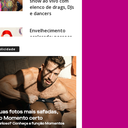
elenco de drags, DJs
e dancers
Envelhecimento
acelerado: pessoas
vivendo com HIV
podem ter idade
blicidade
fisiológica superior à
real, aponta
relatório
internacional
Gay de 62 anos
relembra quando,
aos 15, foi garoto de
programa por
quatro meses sem
saber: “Idiotice da
minha parte”