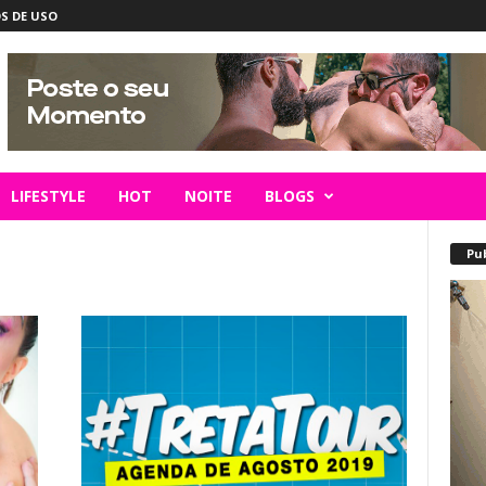
S DE USO
LIFESTYLE
HOT
NOITE
BLOGS
Pu