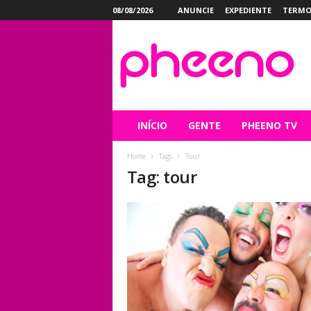
08/08/2026
ANUNCIE
EXPEDIENTE
TERMO
P
h
e
e
n
o
INÍCIO
GENTE
PHEENO TV
Home
Tags
Tour
Tag: tour