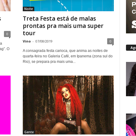
Noite
s
Treta Festa está de malas
prontas pra mais uma super
tour
0
Vino
-
07/08/2019
0
ça
Ag
ag”. O
A consagrada festa carioca, que anima as noites de
quarta-feira no Galeria Café, em Ipanema (zona sul do
Rio), se prepara pra mais uma...
Gente