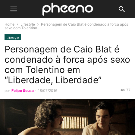
Home
Lifestyle
Personagem de Caio Blat é condenado à forca após
sexo com Tolentino...
Lifestyle
Personagem de Caio Blat é
condenado à forca após sexo
com Tolentino em
“Liberdade, Liberdade”
77
por
Felipe Sousa
-
18/07/2016