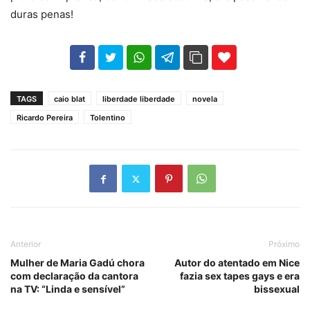
duras penas!
102
35
69
TAGS
caio blat
liberdade liberdade
novela
Ricardo Pereira
Tolentino
Anterior
Próximo
Mulher de Maria Gadú chora
Autor do atentado em Nice
com declaração da cantora
fazia sex tapes gays e era
na TV: “Linda e sensível”
bissexual