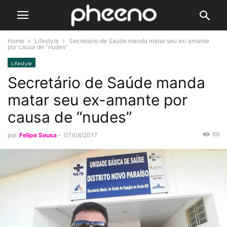
Home
Lifestyle
Secretário de Saúde manda matar seu ex-amante
por causa de “nudes”
Lifestyle
Secretário de Saúde manda
matar seu ex-amante por
causa de “nudes”
69
por
Felipe Sousa
-
07/08/2017