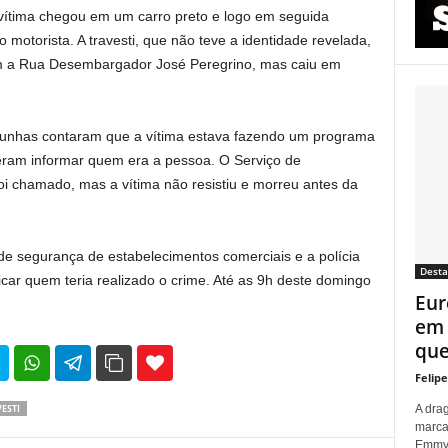
ítima chegou em um carro preto e logo em seguida
 motorista. A travesti, que não teve a identidade revelada,
m a Rua Desembargador José Peregrino, mas caiu em
temunhas contaram que a vítima estava fazendo um programa
eram informar quem era a pessoa. O Serviço de
i chamado, mas a vítima não resistiu e morreu antes da
de segurança de estabelecimentos comerciais e a polícia
Dest
ificar quem teria realizado o crime. Até as 9h deste domingo
Eur
em 
que 
35
69
Felip
A dra
ESTI
marca
Emmy p