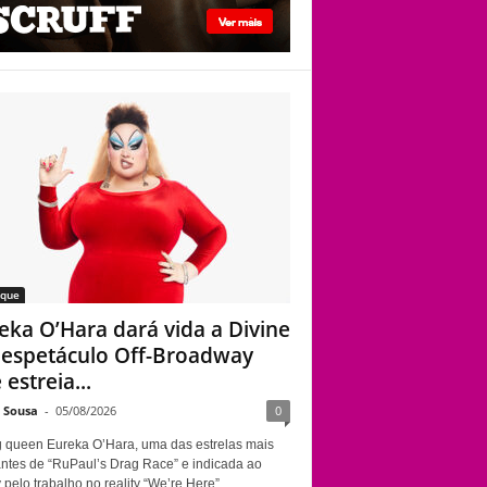
trajetória da lendária
drag queen
Município de Mato
Grosso e vereador
são condenados por
discursos
homofóbicos
durante sessão da
Câmara
aque
eka O’Hara dará vida a Divine
espetáculo Off-Broadway
estreia...
e Sousa
-
05/08/2026
0
g queen Eureka O’Hara, uma das estrelas mais
ntes de “RuPaul’s Drag Race” e indicada ao
elo trabalho no reality “We’re Here”,...