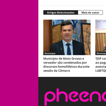
Artigos Relacionados
Mais do autor
Destaque
Destaqu
Município de Mato Grosso e
TJSP co
vereador são condenados por
ao pag
discursos homofóbicos durante
associ
sessão da Câmara
LGBTQI