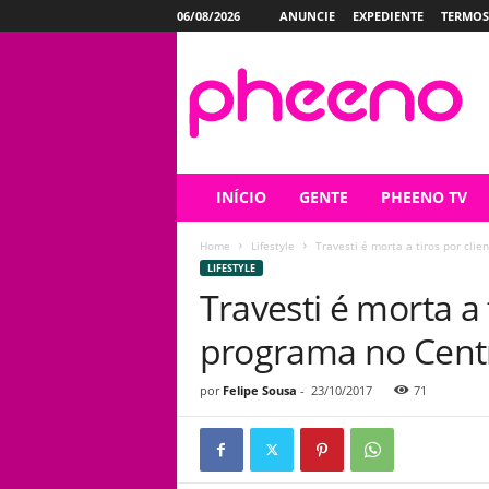
06/08/2026
ANUNCIE
EXPEDIENTE
TERMOS
P
h
e
e
n
o
INÍCIO
GENTE
PHEENO TV
Home
Lifestyle
Travesti é morta a tiros por clie
LIFESTYLE
Travesti é morta a 
programa no Centr
por
Felipe Sousa
-
23/10/2017
71