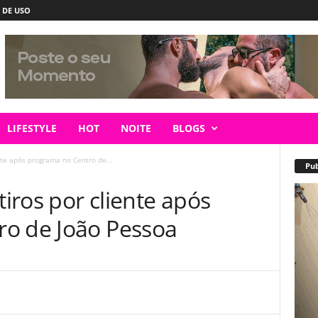
 DE USO
LIFESTYLE
HOT
NOITE
BLOGS
nte após programa no Centro de...
Pub
tiros por cliente após
o de João Pessoa