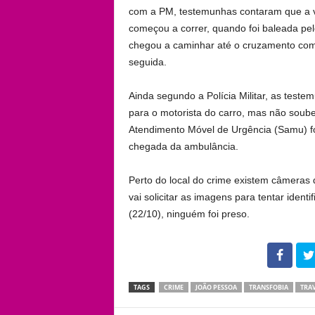
com a PM, testemunhas contaram que a v
começou a correr, quando foi baleada pelo
chegou a caminhar até o cruzamento co
seguida.
Ainda segundo a Polícia Militar, as tes
para o motorista do carro, mas não soub
Atendimento Móvel de Urgência (Samu) fo
chegada da ambulância.
Perto do local do crime existem câmeras 
vai solicitar as imagens para tentar ident
(22/10), ninguém foi preso.
102
TAGS
CRIME
JOÃO PESSOA
TRANSFOBIA
TRAV