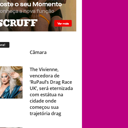
ra!
The Vivienne,
vencedora de
‘RuPaul’s Drag Race
UK’, será eternizada
com estátua na
cidade onde
começou sua
trajetória drag
Após título da Copa,
estrelas do futebol