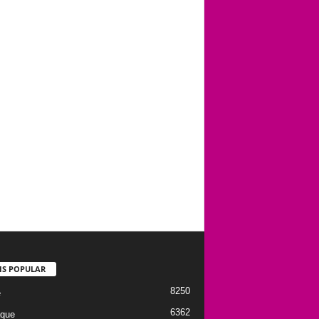
IS POPULAR
8250
e
6362
que