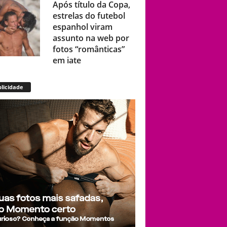
espanhol viram
assunto na web por
fotos “românticas”
em iate
Presença de
Shangela faz estrelas
licidade
de RuPaul’s Drag
Race abandonarem
festa de aniversário
de Kennedy
Davenport
Eureka O’Hara dará
vida a Divine em
espetáculo Off-
Broadway que
estreia em Nova
York sobre a