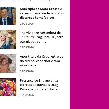
Município de Mato Grosso e
vereador são condenados por
discursos homofóbicos...
05/08/2026
The Vivienne, vencedora de
‘RuPaul’s Drag Race UK’, será
eternizada com...
05/08/2026
Após título da Copa, estrelas
do futebol espanhol viram
assunto na...
05/08/2026
Presença de Shangela faz
estrelas de RuPaul’s Drag
Race abandonarem festa...
05/08/2026