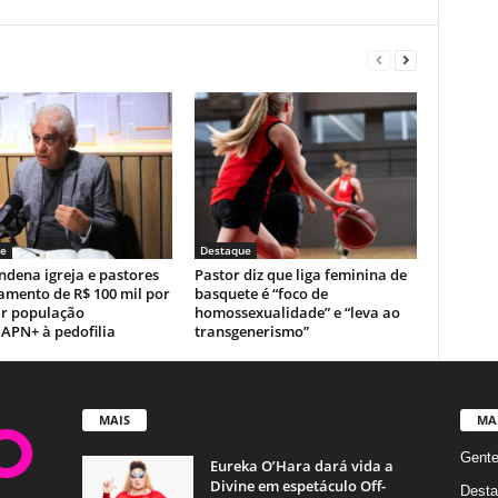
e
Destaque
ndena igreja e pastores
Pastor diz que liga feminina de
amento de R$ 100 mil por
basquete é “foco de
ar população
homossexualidade” e “leva ao
APN+ à pedofilia
transgenerismo”
MAIS
MA
Gent
Eureka O’Hara dará vida a
Divine em espetáculo Off-
Desta