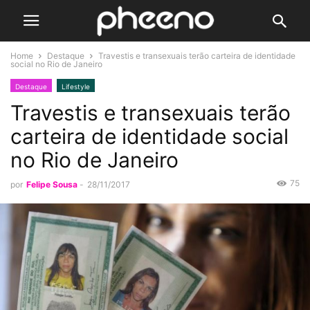
Home
Destaque
Travestis e transexuais terão carteira de identidade
social no Rio de Janeiro
Destaque
Lifestyle
Travestis e transexuais terão
carteira de identidade social
no Rio de Janeiro
75
por
Felipe Sousa
-
28/11/2017