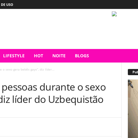
 DE USO
LIFESTYLE
HOT
NOITE
BLOGS
o sexo gera bebês gays”, diz líder...
Pub
 pessoas durante o sexo
diz líder do Uzbequistão