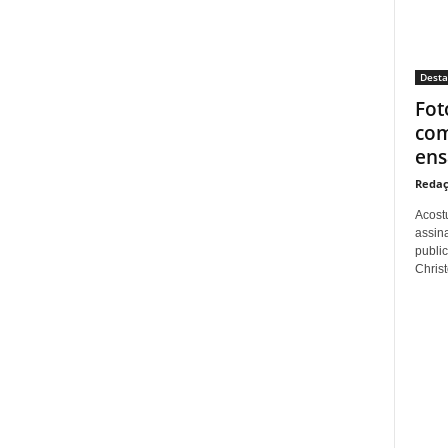
Dest
Fot
com
ens
Redaç
Acost
assina
publi
Christo