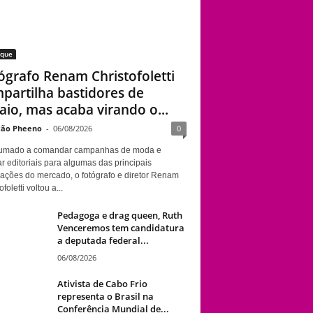
aque
ógrafo Renam Christofoletti
partilha bastidores de
aio, mas acaba virando o...
ão Pheeno
-
06/08/2026
0
umado a comandar campanhas de moda e
r editoriais para algumas das principais
cações do mercado, o fotógrafo e diretor Renam
foletti voltou a...
Pedagoga e drag queen, Ruth
Venceremos tem candidatura
a deputada federal...
06/08/2026
Ativista de Cabo Frio
representa o Brasil na
Conferência Mundial de...