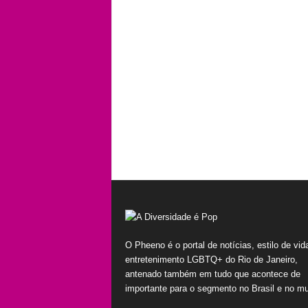
O Pheeno é o portal de notícias, estilo de vid
entretenimento LGBTQ+ do Rio de Janeiro,
antenado também em tudo que acontece de
importante para o segmento no Brasil e no m