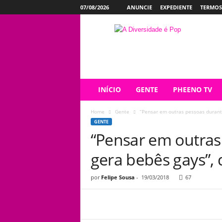
07/08/2026
ANUNCIE
EXPEDIENTE
TERMOS
P
h
e
e
n
o
INÍCIO
GENTE
PHEENO TV
Home
Gente
“Pensar em outras pessoas durante 
GENTE
“Pensar em outras
gera bebês gays”, 
por
Felipe Sousa
-
19/03/2018
67