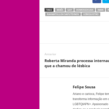
TAGS
BEBÊS
GAY
HOMOSSEXUAIS
IMAN
I
RAHMATULLOH SAIFUTDINOV
UZBEQUISTÃO
Anterior
Roberta Miranda processa interna
que a chamou de lésbica
Felipe Sousa
Ariano e carioca, Felipe t
transforma informação em 
LGBTQIAPN+. Apaixonado por