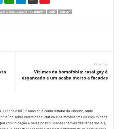
MAN RAHMATULLOH SAIFUTDINOV
LGBT
NASCER
Próximo
uta
Vítimas da homofobia: casal gay é
espancado e um acaba morto a facadas
em 33 anos e há 12 anos atua como redator do Pheeno, onde
conteúdo sobre diversidade, cultura e os movimentos da comunidade
 comunicação e pelas possibilidades criativas das redes sociais,