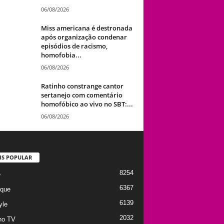
06/08/2026
Miss americana é destronada
após organização condenar
episódios de racismo,
homofobia...
06/08/2026
Ratinho constrange cantor
sertanejo com comentário
homofóbico ao vivo no SBT:...
06/08/2026
IS POPULAR
8254
e
6367
que
6139
yle
2032
no TV