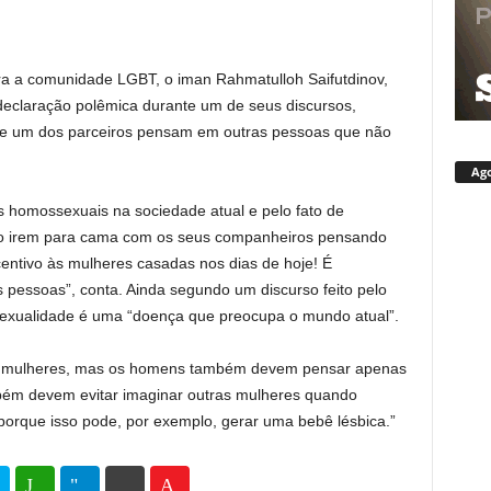
a a comunidade LGBT, o iman Rahmatulloh Saifutdinov,
declaração polêmica durante um de seus discursos,
e um dos parceiros pensam em outras pessoas que não
Ago
s homossexuais na sociedade atual e pelo fato de
io irem para cama com os seus companheiros pensando
centivo às mulheres casadas nos dias de hoje! É
 pessoas”, conta. Ainda segundo um discurso feito pelo
exualidade é uma “doença que preocupa o mundo atual”.
 as mulheres, mas os homens também devem pensar apenas
ém devem evitar imaginar outras mulheres quando
orque isso pode, por exemplo, gerar uma bebê lésbica.”
35
69