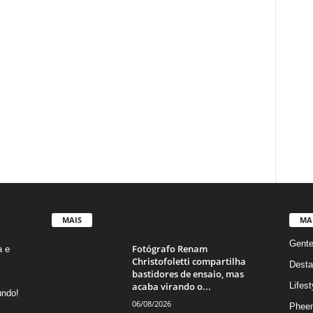
MAIS
MA
Gent
Fotógrafo Renam
a e
Christofoletti compartilha
Desta
bastidores de ensaio, mas
acaba virando o...
Lifest
undo!
06/08/2026
Phee