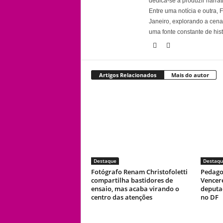
dedica-se a produzir narra
Entre uma notícia e outra,
Janeiro, explorando a cena 
uma fonte constante de his
Artigos Relacionados
Mais do autor
Destaque
Destaqu
Fotógrafo Renam Christofoletti
Pedago
compartilha bastidores de
Vencer
ensaio, mas acaba virando o
deputad
centro das atenções
no DF