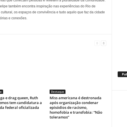
tivas que conectam pessoas e refletem a pluralidade da comunidade.
 Felipe também encontra inspiração nas experiências do Rio de
cultural, os espaços de convivência e tudo aquilo que faz da cidade
tórias e conexões.
Pub
e
Destaque
ga e drag queen, Ruth
Miss americana é destronada
emos tem candidatura a
após organização condenar
a federal oficializada
episódios de racismo,
homofobia e transfobia: “Não
toleramos”