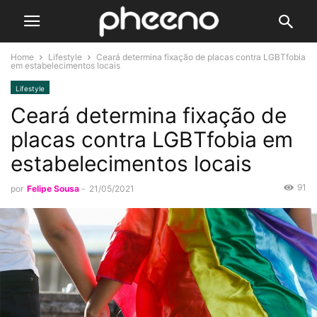
Home
Lifestyle
Ceará determina fixação de placas contra LGBTfobia
em estabelecimentos locais
Lifestyle
Ceará determina fixação de
placas contra LGBTfobia em
estabelecimentos locais
91
por
Felipe Sousa
-
21/05/2021