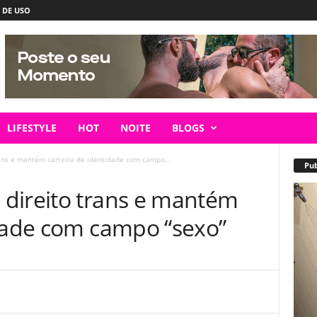
 DE USO
LIFESTYLE
HOT
NOITE
BLOGS
ans e mantém carteira de identidade com campo...
Pub
direito trans e mantém
idade com campo “sexo”