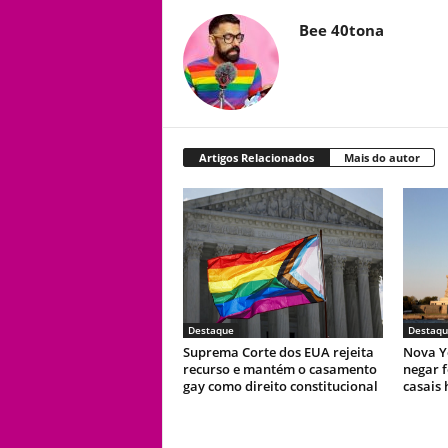
Bee 40tona
Artigos Relacionados
Mais do autor
Destaque
Destaqu
Suprema Corte dos EUA rejeita
Nova Y
recurso e mantém o casamento
negar f
gay como direito constitucional
casais