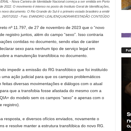
- Nova Carteira de Identidade Nacional começa a ser emitida em Porto
 de 2022. O movimento é intenso no posto do Instituto Geral de Identificações,
o novo documento. O Rio Grande do Sul é o primeiro estado brasileiro a emitir
RG. 26/07/2022 - Foto: EVANDRO LEAL/ENQUADRAR/ESTADÃO CONTEÚDO
creto nº 11.797, de 27 de novembro de 2023 que o “novo
e registro juntos, além do campo “sexo”. Isso contraria
ações contidas no documento, sendo elas de caráter
declarar sexo para nenhum tipo de serviço legal em
Pub
u sobre a manutenção transfóbica no documento.
do impedir a emissão do RG transfóbico que foi instituído
 uma ação judicial para que os campos problemáticos
 feitas diversas movimentações e diálogos com o atual
 para que a transfobia fosse afastada do mesmo com a
BTQIA+ do modelo sem os campos “sexo” e apenas com o
 registro).
 resposta, e diversos ofícios enviados, novamente o
ans e resolve manter a estrutura transfóbica do novo RG.