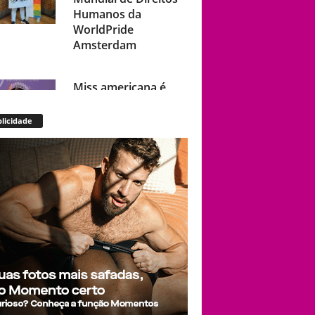
Humanos da
WorldPride
Amsterdam
Miss americana é
destronada após
organização
licidade
condenar episódios
de racismo,
homofobia e
transfobia: “Não
toleramos”
Ratinho constrange
cantor sertanejo
com comentário
homofóbico ao vivo
no SBT: “Você está
com uma cara de