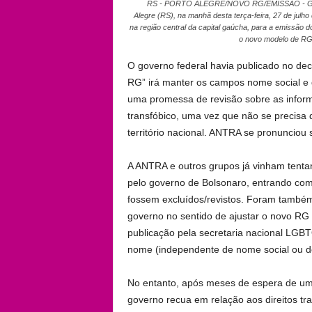
RS - PORTO ALEGRE/NOVO RG/EMISSÃO - GERAL 
Alegre (RS), na manhã desta terça-feira, 27 de julho
na região central da capital gaúcha, para a emissão d
o novo modelo de 
O governo federal havia publicado no de
RG” irá manter os campos nome social e d
uma promessa de revisão sobre as inform
transfóbico, uma vez que não se precisa 
território nacional. ANTRA se pronuncio
A ANTRA e outros grupos já vinham tentan
pelo governo de Bolsonaro, entrando com
fossem excluídos/revistos. Foram também
governo no sentido de ajustar o novo RG
publicação pela secretaria nacional LG
nome (independente de nome social ou de
No entanto, após meses de espera de uma
governo recua em relação aos direitos tr