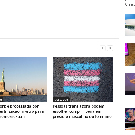
Christo
e
Destaque
ork é processada por
Pessoas trans agora podem
ertilização in vitro para
escolher cumprir pena em
 homossexuais
presídio masculino ou feminino