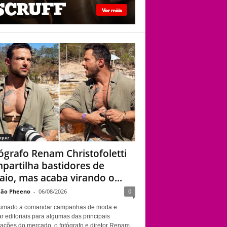
viado”
Fotógrafo Renam
Christofoletti
compartilha
bastidores de ensaio,
mas acaba virando o
centro das atenções
aque
ógrafo Renam Christofoletti
partilha bastidores de
aio, mas acaba virando o...
ão Pheeno
-
06/08/2026
0
umado a comandar campanhas de moda e
r editoriais para algumas das principais
cações do mercado, o fotógrafo e diretor Renam