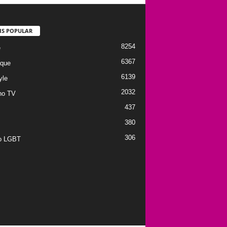
IS POPULAR
8254
e
6367
que
6139
yle
2032
no TV
437
380
306
to LGBT