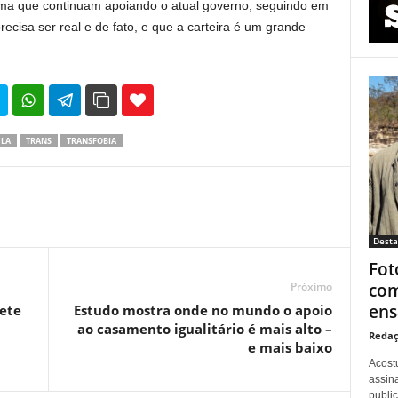
irma que continuam apoiando o atual governo, seguindo em
ecisa ser real e de fato, e que a carteira é um grande
35
69
LA
TRANS
TRANSFOBIA
Dest
Fot
com
Próximo
ens
ete
Estudo mostra onde no mundo o apoio
ao casamento igualitário é mais alto –
Redaç
e mais baixo
Acost
assina
publi