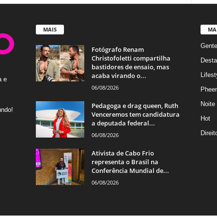
MAIS
MA
Gent
Fotógrafo Renam
Christofoletti compartilha
Desta
bastidores de ensaio, mas
acaba virando o...
Lifest
a e
06/08/2026
Phee
Noite
Pedagoga e drag queen, Ruth
undo!
Venceremos tem candidatura
Hot
a deputada federal...
Direi
06/08/2026
Ativista de Cabo Frio
representa o Brasil na
Conferência Mundial de...
06/08/2026