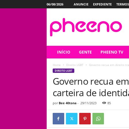
06/08/2026
ANUNCIE
EXPEDIENTE
TERMOS
P
h
e
e
n
o
INÍCIO
GENTE
PHEENO TV
Home
Direito LGBT
Governo recua em direito tr
DIREITO LGBT
Governo recua em 
carteira de ident
por
Bee 40tona
-
29/11/2023
85