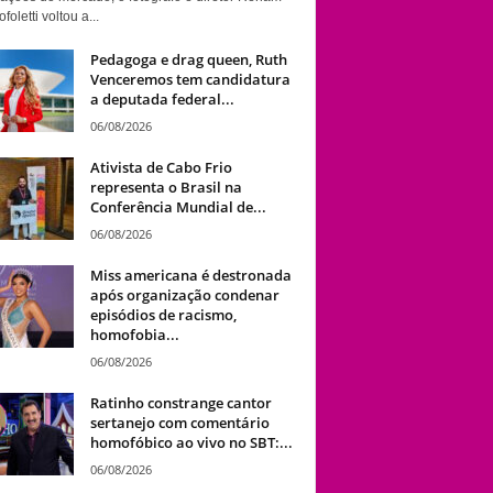
foletti voltou a...
Pedagoga e drag queen, Ruth
Venceremos tem candidatura
a deputada federal...
06/08/2026
Ativista de Cabo Frio
representa o Brasil na
Conferência Mundial de...
06/08/2026
Miss americana é destronada
após organização condenar
episódios de racismo,
homofobia...
06/08/2026
Ratinho constrange cantor
sertanejo com comentário
homofóbico ao vivo no SBT:...
06/08/2026