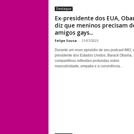
Destaque
Ex-presidente dos EUA, Ob
diz que meninos precisam d
amigos gays...
Felipe Sousa
-
21/07/2025
Durante um novo episódio de seu podcast IMO, o
presidente dos Estados Unidos, Barack Obama,
compartilhou reflexões profundas sobre
masculinidade, empatia e a convivência...