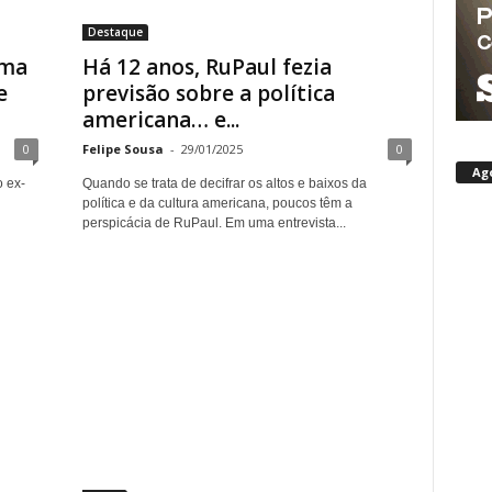
Destaque
ama
Há 12 anos, RuPaul fezia
e
previsão sobre a política
americana… e...
0
Felipe Sousa
-
29/01/2025
0
Ag
 ex-
Quando se trata de decifrar os altos e baixos da
política e da cultura americana, poucos têm a
perspicácia de RuPaul. Em uma entrevista...