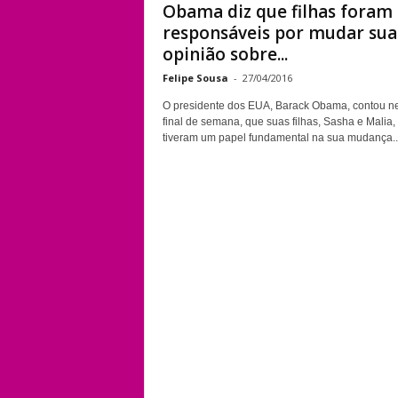
Obama diz que filhas foram
responsáveis por mudar sua
opinião sobre...
Felipe Sousa
-
27/04/2016
O presidente dos EUA, Barack Obama, contou n
final de semana, que suas filhas, Sasha e Malia,
tiveram um papel fundamental na sua mudança..