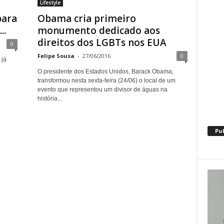
Lifestyle
para
Obama cria primeiro
..
monumento dedicado aos
direitos dos LGBTs nos EUA
0
Felipe Sousa
-
27/06/2016
0
 já
O presidente dos Estados Unidos, Barack Obama,
transformou nesta sexta-feira (24/06) o local de um
evento que representou um divisor de águas na
história...
Pu