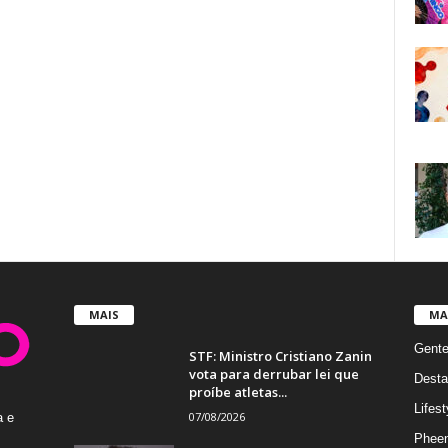
MAIS
MA
Gent
STF: Ministro Cristiano Zanin
vota para derrubar lei que
Desta
proíbe atletas...
Lifest
07/08/2026
a e
Phee