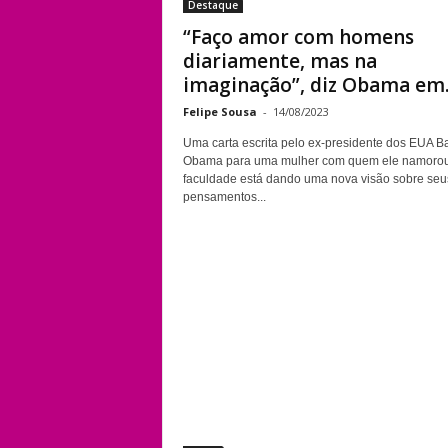
Destaque
“Faço amor com homens
diariamente, mas na
imaginação”, diz Obama em..
Felipe Sousa
-
14/08/2023
Uma carta escrita pelo ex-presidente dos EUA B
Obama para uma mulher com quem ele namoro
faculdade está dando uma nova visão sobre seu
pensamentos...