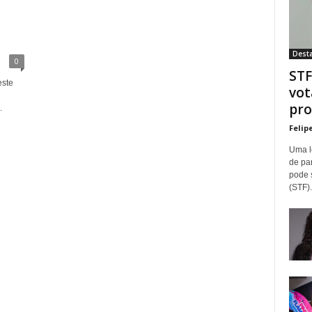
Dest
0
STF
este
vot
pro
.
Felip
Uma l
de pa
pode 
(STF).