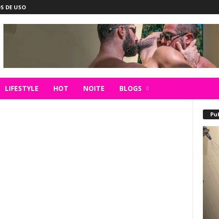
S DE USO
LIFESTYLE
HOT
NOITE
BLOGS
Pu