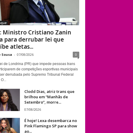
aque
: Ministro Cristiano Zanin
a para derrubar lei que
íbe atletas...
e Sousa
-
07/08/2026
0
ei de Londrina (PR) que impede pessoas trans
rticiparem de competições esportivas municipais
ser derrubada pelo Supremo Tribunal Federal
 O...
Clodd Dias, atriz trans que
brilhou em “Manhãs de
Setembro”, morre...
07/08/2026
É hoje! Lexa desembarca no
Pink Flamingo SP para show
ao...