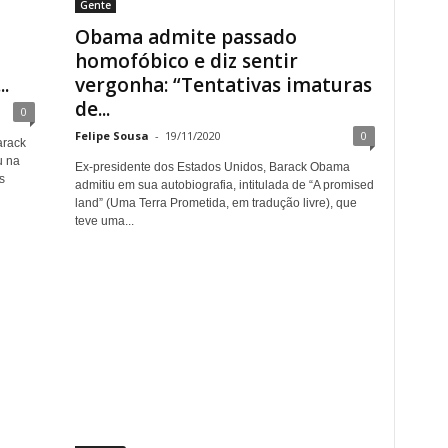
Gente
Obama admite passado
homofóbico e diz sentir
.
vergonha: “Tentativas imaturas
de...
0
Felipe Sousa
-
19/11/2020
0
arack
u na
Ex-presidente dos Estados Unidos, Barack Obama
s
admitiu em sua autobiografia, intitulada de “A promised
land” (Uma Terra Prometida, em tradução livre), que
teve uma...