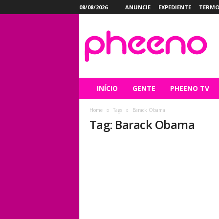
08/08/2026
ANUNCIE
EXPEDIENTE
TERMO
P
h
e
e
n
o
INÍCIO
GENTE
PHEENO TV
Home
Tags
Barack Obama
Tag: Barack Obama