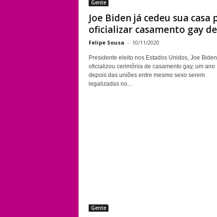
Gente
Joe Biden já cedeu sua casa 
oficializar casamento gay de.
Felipe Sousa
-
10/11/2020
Presidente eleito nos Estados Unidos, Joe Biden
oficializou cerimônia de casamento gay, um ano
depois das uniões entre mesmo sexo serem
legalizadas no...
Gente