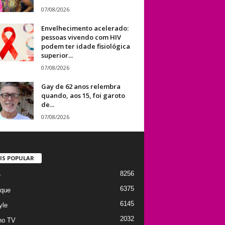
07/08/2026
Envelhecimento acelerado:
pessoas vivendo com HIV
podem ter idade fisiológica
superior...
07/08/2026
Gay de 62 anos relembra
quando, aos 15, foi garoto
de...
07/08/2026
IS POPULAR
8256
e
6375
que
6145
yle
2032
no TV