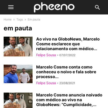
Home
Tags
Em pauta
em pauta
Ao vivo na GloboNews, Marcelo
Cosme esclarece que
relacionamento com médico...
Felipe Sousa
-
07/07/2022
Marcelo Cosme conta como
conheceu o noivo e fala sobre
processo...
Felipe Sousa
-
23/08/2021
Marcelo Cosme anuncia noivado
com médico ao vivo na
GloboNews: “Cumplicidade,...