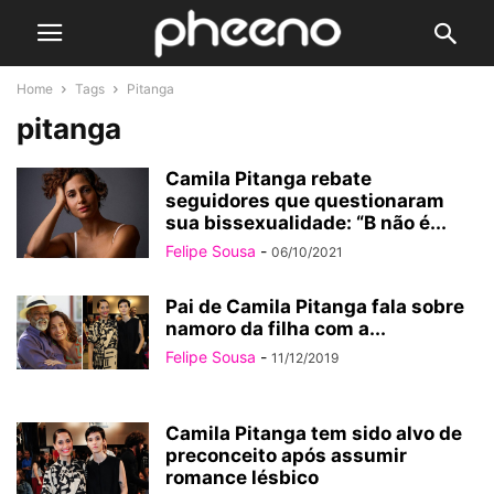
Home
Tags
Pitanga
pitanga
Camila Pitanga rebate
seguidores que questionaram
sua bissexualidade: “B não é...
Felipe Sousa
-
06/10/2021
Pai de Camila Pitanga fala sobre
namoro da filha com a...
Felipe Sousa
-
11/12/2019
Camila Pitanga tem sido alvo de
preconceito após assumir
romance lésbico