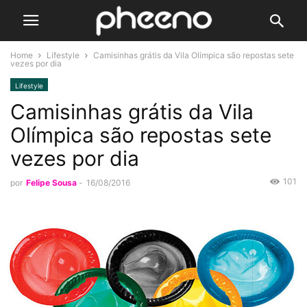
Home
Lifestyle
Camisinhas grátis da Vila Olímpica são repostas sete
vezes por dia
Lifestyle
Camisinhas grátis da Vila
Olímpica são repostas sete
vezes por dia
101
por
Felipe Sousa
-
16/08/2016