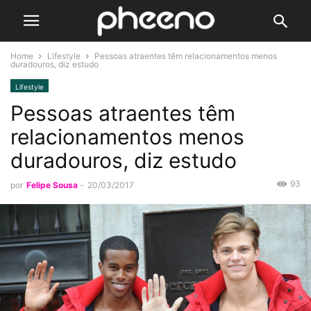
Home
Lifestyle
Pessoas atraentes têm relacionamentos menos
duradouros, diz estudo
Lifestyle
Pessoas atraentes têm
relacionamentos menos
duradouros, diz estudo
93
por
Felipe Sousa
-
20/03/2017