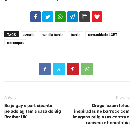
102
35
69
TAGS
azealia
azealia banks
banks
comunidade LGBT
desculpas
Anterior
Próximo
Beijo gay e participante
Drags fazem fotos
pelado agitam a casa do Big
inspiradas no barroco com
Brother UK
imagens religiosas contra o
racismo e homofobia