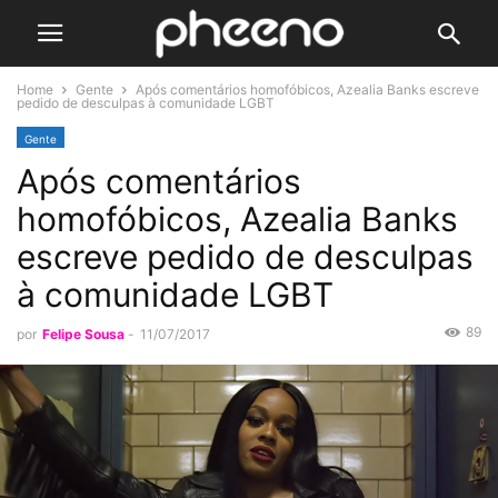
Home
Gente
Após comentários homofóbicos, Azealia Banks escreve
pedido de desculpas à comunidade LGBT
Gente
Após comentários
homofóbicos, Azealia Banks
escreve pedido de desculpas
à comunidade LGBT
89
por
Felipe Sousa
-
11/07/2017