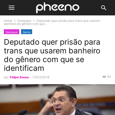
Home
Destaque
Deputado quer prisão para trans que usarem
banheiro do gênero com que...
Destaque
Gente
Deputado quer prisão para
trans que usarem banheiro
do gênero com que se
identificam
83
por
Felipe Sousa
-
13/03/2018