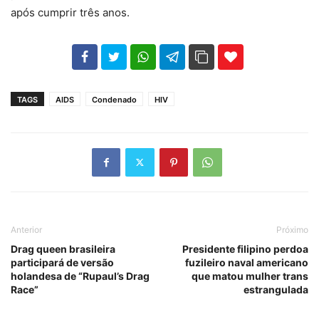
após cumprir três anos.
102
35
69
TAGS
AIDS
Condenado
HIV
Anterior
Próximo
Drag queen brasileira
Presidente filipino perdoa
participará de versão
fuzileiro naval americano
holandesa de “Rupaul’s Drag
que matou mulher trans
Race”
estrangulada