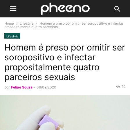
Home
Lifestyle
Homem é preso por omitir ser soropositivo e infectar
propositalmente quatro parceiros...
Lifestyle
Homem é preso por omitir ser
soropositivo e infectar
propositalmente quatro
parceiros sexuais
72
por
Felipe Sousa
-
08/09/2020