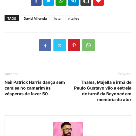
102
35
69
TAGS
David Miranda
luto
rita lee
Anterior
Próximo
Neil Patrick Harris dança sem
Thales, Majella e irmã de
camisa no camarim às
Paulo Gustavo vão a estreia
vésperas de fazer 50
de turnê da Beyoncé em
memória do ator