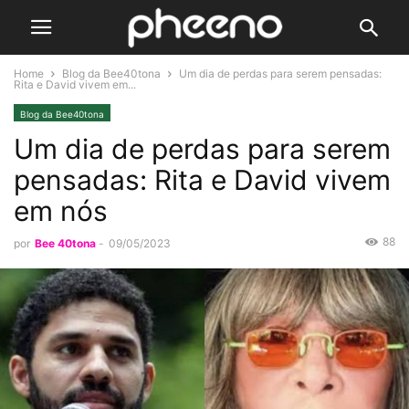
Home
Blog da Bee40tona
Um dia de perdas para serem pensadas:
Rita e David vivem em...
Blog da Bee40tona
Um dia de perdas para serem
pensadas: Rita e David vivem
em nós
88
por
Bee 40tona
-
09/05/2023