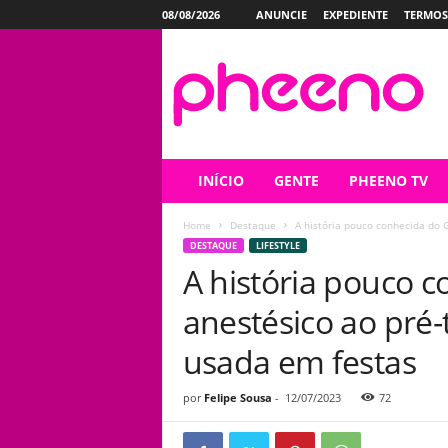
08/08/2026
ANUNCIE
EXPEDIENTE
TERMOS
P
h
e
e
n
o
INÍCIO
GENTE
PHEENO TV
Home
Destaque
A história pouco conhecida do G
DESTAQUE
LIFESTYLE
A história pouco 
anestésico ao pré-
usada em festas
por
Felipe Sousa
-
12/07/2023
72