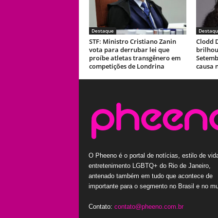
Destaque
Destaqu
STF: Ministro Cristiano Zanin
Clodd D
vota para derrubar lei que
brilho
proíbe atletas transgênero em
Setemb
competições de Londrina
causa 
O Pheeno é o portal de notícias, estilo de vid
entretenimento LGBTQ+ do Rio de Janeiro,
antenado também em tudo que acontece de
importante para o segmento no Brasil e no m
Contato:
contato@pheeno.com.br