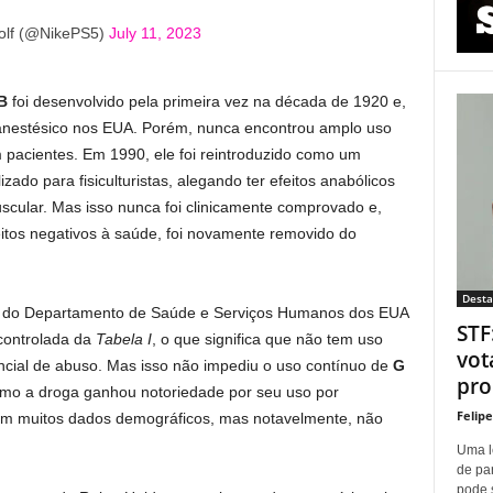
olf (@NikePS5)
July 11, 2023
B
foi desenvolvido pela primeira vez na década de 1920 e,
 anestésico nos EUA. Porém, nunca encontrou amplo uso
 pacientes. Em 1990, ele foi reintroduzido como um
zado para fisiculturistas, alegando ter efeitos anabólicos
scular. Mas isso nunca foi clinicamente comprovado e,
itos negativos à saúde, foi novamente removido do
Dest
l do Departamento de Saúde e Serviços Humanos dos EUA
STF
ontrolada da
Tabela I
, o que significa que não tem uso
vot
ncial de abuso. Mas isso não impediu o uso contínuo de
G
proí
omo a droga ganhou notoriedade por seu uso por
Felip
om muitos dados demográficos, mas notavelmente, não
Uma l
de pa
pode 