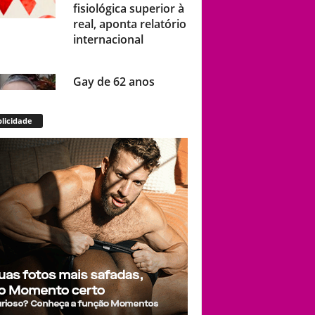
fisiológica superior à
real, aponta relatório
internacional
Gay de 62 anos
relembra quando,
aos 15, foi garoto de
licidade
programa por
quatro meses sem
saber: “Idiotice da
minha parte”
STF: Ministro
Cristiano Zanin vota
para derrubar lei que
proíbe atletas
transgênero em
competições de
Londrina