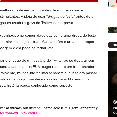
 melhorar o desempenho antes de um treino não é
timulantes. A ideia de usar “
drogas de festa
” antes de um
egou os usuários gays do Twitter de surpresa.
 é conhecido na comunidade gay como uma droga de festa
umentar o desejo sexual. Mas também é uma das drogas
Pub
sagem e ela pode se tornar letal.
nar o choque de um usuário do Twitter ao se deparar com
e uma academia nos EUA, sugerindo que um frequentador
uralmente, muitos internautas acharam que isso era passar
embora não seja uma decisão sábia, usar
G
como uma
a sua história pouco conhecida como suposto
er at threads but instead i came across this gem. apparently
itter.com/dzL07WxhdH