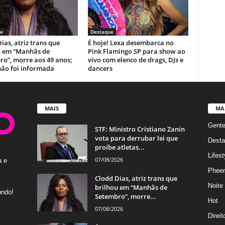
e
Destaque
ias, atriz trans que
É hoje! Lexa desembarca no
u em “Manhãs de
Pink Flamingo SP para show ao
ro”, morre aos 49 anos;
vivo com elenco de drags, DJs e
não foi informada
dancers
MAIS
MA
Gent
STF: Ministro Cristiano Zanin
vota para derrubar lei que
Desta
proíbe atletas...
Lifest
07/08/2026
a e
Phee
Clodd Dias, atriz trans que
Noite
brilhou em “Manhãs de
undo!
Setembro”, morre...
Hot
07/08/2026
Direi