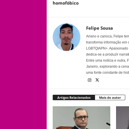
homofóbico
Felipe Sousa
Ariano e carioca, Felipe t
transforma informação em 
LGBTQIAPN+. Apaixonado por
dedica-se a produzir narra
Entre uma notícia e outra,
Janeiro, explorando a cena 
uma fonte constante de his
Artigos Relacionados
Mais do autor