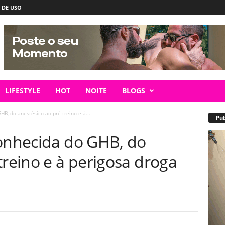
 DE USO
LIFESTYLE
HOT
NOITE
BLOGS
HB, do anestésico ao pré-treino e à...
Pub
conhecida do GHB, do
treino e à perigosa droga