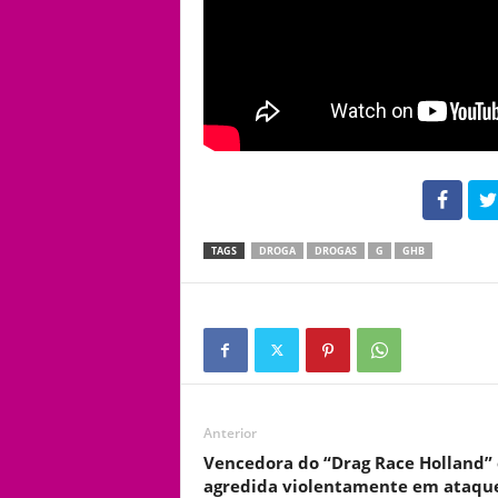
102
TAGS
DROGA
DROGAS
G
GHB
Anterior
Vencedora do “Drag Race Holland” 
agredida violentamente em ataqu