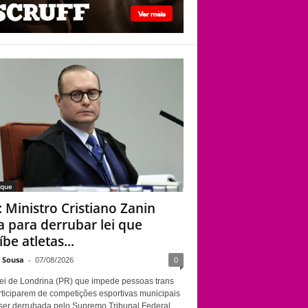
Clodd Dias, atriz
trans que brilhou em
“Manhãs de
Setembro”, morre
aos 49 anos; causa
não foi informada
aque
: Ministro Cristiano Zanin
a para derrubar lei que
be atletas...
e Sousa
-
07/08/2026
0
ei de Londrina (PR) que impede pessoas trans
rticiparem de competições esportivas municipais
ser derrubada pelo Supremo Tribunal Federal