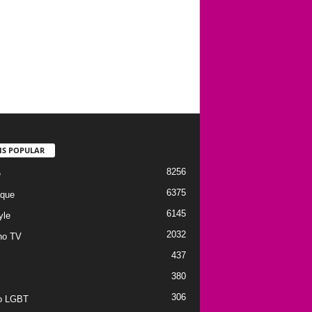
IS POPULAR
8256
e
6375
que
6145
yle
2032
no TV
437
380
306
to LGBT