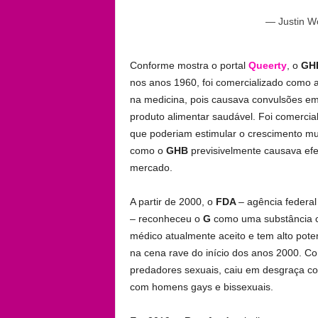
— Justin W
Conforme mostra o portal
Queerty
, o
GH
nos anos 1960, foi comercializado como
na medicina, pois causava convulsões em
produto alimentar saudável. Foi comerciali
que poderiam estimular o crescimento mu
como o
GHB
previsivelmente causava efe
mercado.
A partir de 2000, o
FDA
– agência federa
– reconheceu o
G
como uma substância c
médico atualmente aceito e tem alto pote
na cena rave do início dos anos 2000. C
predadores sexuais, caiu em desgraça c
com homens gays e bissexuais.