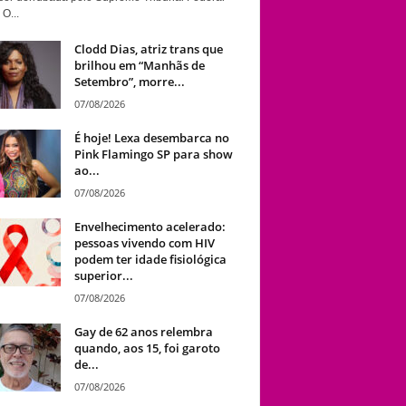
 O...
Clodd Dias, atriz trans que
brilhou em “Manhãs de
Setembro”, morre...
07/08/2026
É hoje! Lexa desembarca no
Pink Flamingo SP para show
ao...
07/08/2026
Envelhecimento acelerado:
pessoas vivendo com HIV
podem ter idade fisiológica
superior...
07/08/2026
Gay de 62 anos relembra
quando, aos 15, foi garoto
de...
07/08/2026