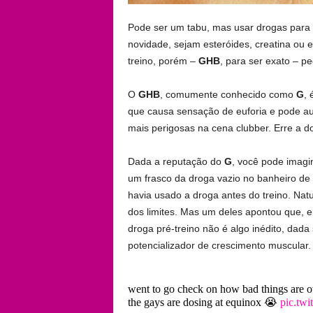
Pode ser um tabu, mas usar drogas para
novidade, sejam esteróides, creatina ou es
treino, porém –
GHB
, para ser exato – p
O
GHB
, comumente conhecido como
G
,
que causa sensação de euforia e pode a
mais perigosas na cena clubber. Erre a do
Dada a reputação do
G
, você pode imagi
um frasco da droga vazio no banheiro d
havia usado a droga antes do treino. Nat
dos limites. Mas um deles apontou que, 
droga pré-treino não é algo inédito, dad
potencializador de crescimento muscular.
went to go check on how bad things are ov
the gays are dosing at equinox 😭
pic.tw