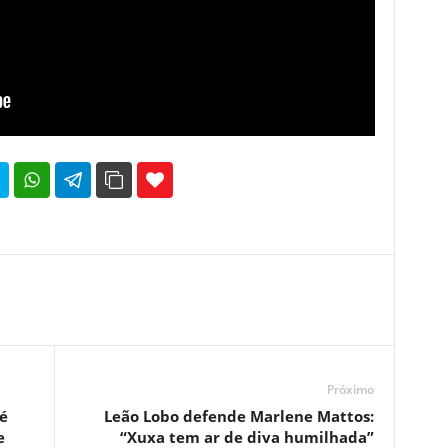
35
69
Próximo
é
Leão Lobo defende Marlene Mattos:
e
“Xuxa tem ar de diva humilhada”