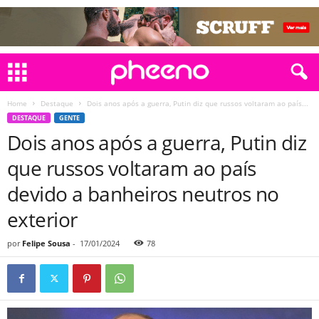
Home
Destaque
Dois anos após a guerra, Putin diz que russos voltaram ao país...
DESTAQUE
GENTE
Dois anos após a guerra, Putin diz
que russos voltaram ao país
devido a banheiros neutros no
exterior
por
Felipe Sousa
-
17/01/2024
78