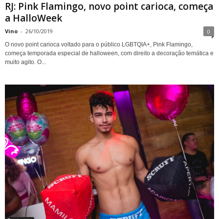
RJ: Pink Flamingo, novo point carioca, começa
a HalloWeek
Vino
-
26/10/2019
0
O novo point carioca voltado para o público LGBTQIA+, Pink Flamingo,
começa temporada especial de halloween, com direito a decoração temática e
muito agito. O...