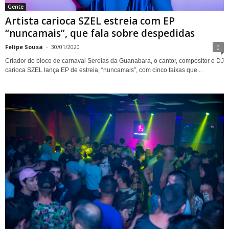
Gente
Artista carioca SZEL estreia com EP
“nuncamais”, que fala sobre despedidas
Felipe Sousa
-
30/01/2020
0
Criador do bloco de carnaval Sereias da Guanabara, o cantor, compositor e DJ
carioca SZEL lança EP de estreia, “nuncamais”, com cinco faixas que...