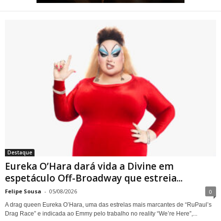
Eureka O’Hara dará vida a
Divine em espetáculo Off-
Broadway que estreia em
Nova York sobre a trajetória
da lendária drag queen
Destaque
Eureka O’Hara dará vida a Divine em
espetáculo Off-Broadway que estreia...
Felipe Sousa
-
05/08/2026
0
A drag queen Eureka O’Hara, uma das estrelas mais marcantes de “RuPaul’s
Drag Race” e indicada ao Emmy pelo trabalho no reality “We’re Here”,...