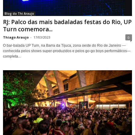
Blog do Thi Araujo
RJ: Palco das mais badaladas festas do Rio, UP
Turn comemora...
Thiago Araujo
-
17/03/2023
0
O bar-balada UP Turn, na Barra da Tijuca, zona oeste do Rio de Janeiro —
conhecida pelos shows super-produzidos e pelos go-go boys performáticos—
completa...