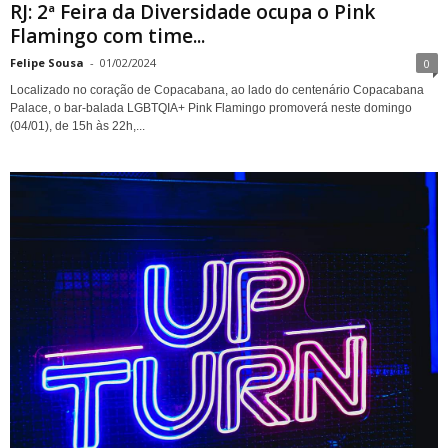
RJ: 2ª Feira da Diversidade ocupa o Pink
Flamingo com time...
Felipe Sousa
-
01/02/2024
0
Localizado no coração de Copacabana, ao lado do centenário Copacabana
Palace, o bar-balada LGBTQIA+ Pink Flamingo promoverá neste domingo
(04/01), de 15h às 22h,...