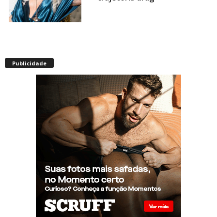
Após título da Copa, estrelas
do futebol espanhol viram
Publicidade
assunto na web por fotos
“românticas” em iate
Presença de Shangela faz
estrelas de RuPaul’s Drag
Race abandonarem festa de
aniversário de Kennedy
Davenport