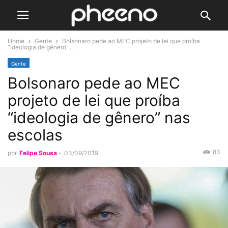
Home
Gente
Bolsonaro pede ao MEC projeto de lei que proíba
“ideologia de gênero”...
Gente
Bolsonaro pede ao MEC
projeto de lei que proíba
“ideologia de gênero” nas
escolas
83
por
Felipe Sousa
-
03/09/2019