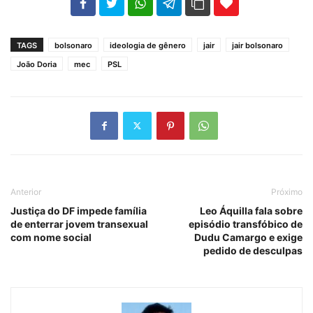
102
35
69
TAGS
bolsonaro
ideologia de gênero
jair
jair bolsonaro
João Doria
mec
PSL
Anterior
Próximo
Justiça do DF impede família
Leo Áquilla fala sobre
de enterrar jovem transexual
episódio transfóbico de
com nome social
Dudu Camargo e exige
pedido de desculpas