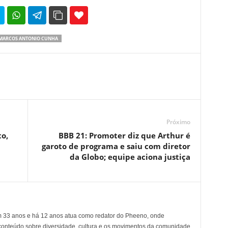
35
69
MARCOS ANTONIO CUNHA
Próximo
o,
BBB 21: Promoter diz que Arthur é
garoto de programa e saiu com diretor
da Globo; equipe aciona justiça
em 33 anos e há 12 anos atua como redator do Pheeno, onde
conteúdo sobre diversidade, cultura e os movimentos da comunidade