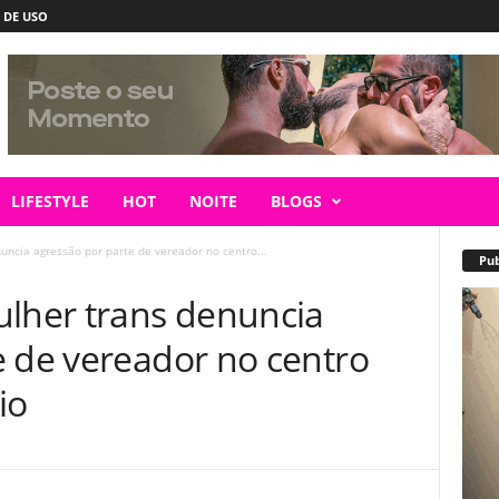
 DE USO
LIFESTYLE
HOT
NOITE
BLOGS
uncia agressão por parte de vereador no centro...
Pub
ulher trans denuncia
e de vereador no centro
io