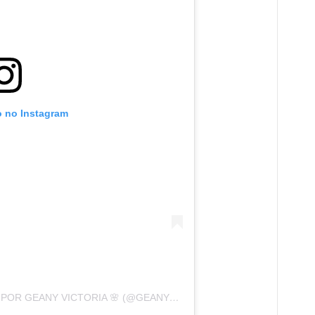
o no Instagram
UMA PUBLICAÇÃO COMPARTILHADA POR GEANY VICTORIA 🌸 (@GEANYLEMOS00)