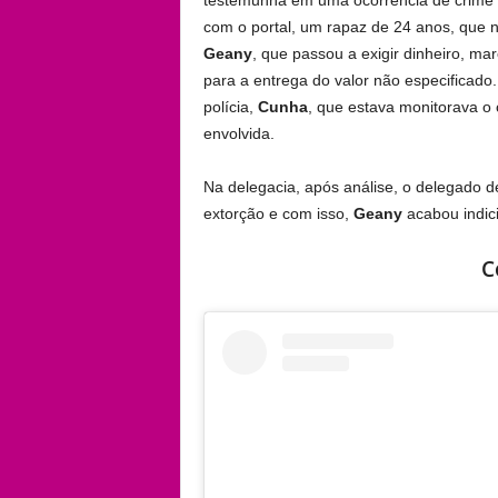
testemunha em uma ocorrência de crime 
com o portal, um rapaz de 24 anos, que nã
Geany
, que passou a exigir dinheiro, m
para a entrega do valor não especifica
polícia,
Cunha
, que estava monitorava o 
envolvida.
Na delegacia, após análise, o delegado 
extorção e com isso,
Geany
acabou indic
C