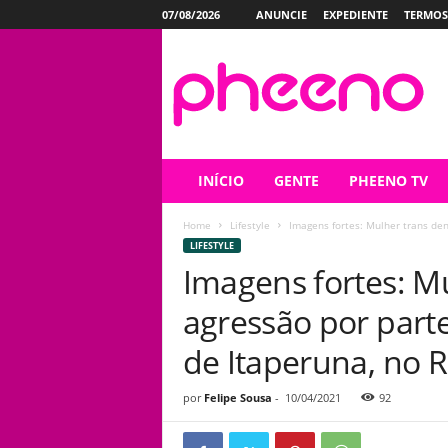
07/08/2026
ANUNCIE
EXPEDIENTE
TERMOS
P
h
e
e
n
o
INÍCIO
GENTE
PHEENO TV
Home
Lifestyle
Imagens fortes: Mulher trans den
LIFESTYLE
Imagens fortes: M
agressão por part
de Itaperuna, no R
por
Felipe Sousa
-
10/04/2021
92