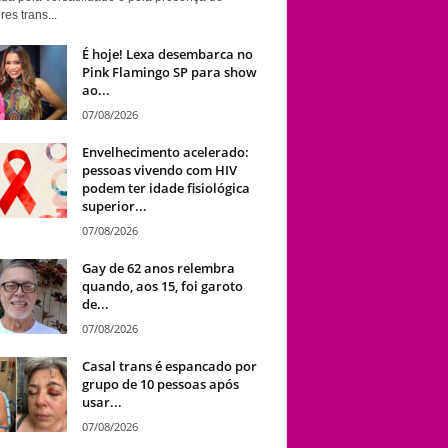
es trans...
É hoje! Lexa desembarca no
Pink Flamingo SP para show
ao...
07/08/2026
Envelhecimento acelerado:
pessoas vivendo com HIV
podem ter idade fisiológica
superior...
07/08/2026
Gay de 62 anos relembra
quando, aos 15, foi garoto
de...
07/08/2026
Casal trans é espancado por
grupo de 10 pessoas após
usar...
07/08/2026