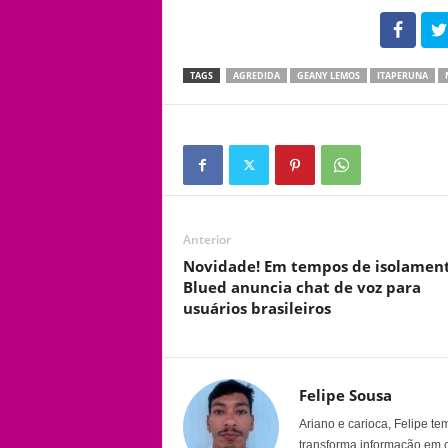
102
TAGS
AGREDIDA
GEANY LEMOS
ITAPERUNA
Anterior
Novidade! Em tempos de isolament
Blued anuncia chat de voz para
usuários brasileiros
Felipe Sousa
Ariano e carioca, Felipe t
transforma informação em 