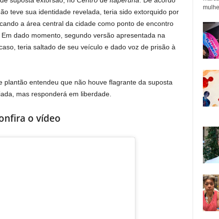
de suposta extorsão, no
Centro
de
Itaperuna
. De acordo
mulher
o teve sua identidade revelada, teria sido extorquido por
arcando a área central da cidade como ponto de encontro
do. Em dado momento, segundo versão apresentada na
caso, teria saltado de seu veículo e dado voz de prisão à
de plantão entendeu que não houve flagrante da suposta
iada, mas responderá em liberdade.
onfira o vídeo