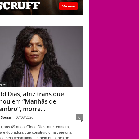
Clodd Dias, atriz
trans que brilhou em
“Manhãs de
Setembro”, morre
aos 49 anos; causa
não foi informada
aque
dd Dias, atriz trans que
lhou em “Manhãs de
embro”, morre...
e Sousa
-
07/08/2026
0
, aos 49 anos, Clodd Dias, atriz, cantora,
a e dubladora que construiu uma trajetória
da pela versatilidade e pela presença de