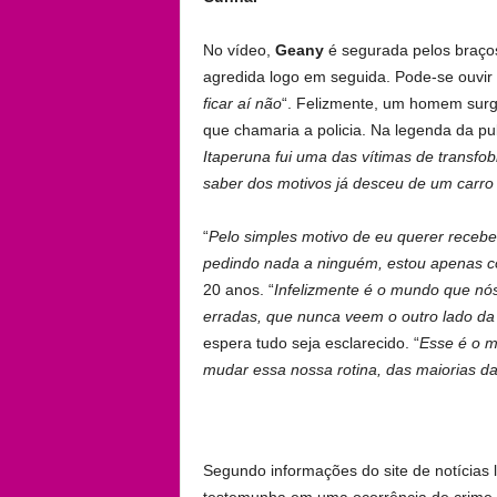
No vídeo,
Geany
é segurada pelos braço
agredida logo em seguida. Pode-se ouvir 
ficar aí não
“. Felizmente, um homem surg
que chamaria a policia. Na legenda da pu
Itaperuna fui uma das vítimas de transfo
saber dos motivos já desceu de um carro
“
Pelo simples motivo de eu querer receb
pedindo nada a ninguém, estou apenas co
20 anos. “
Infelizmente é o mundo que n
erradas, que nunca veem o outro lado d
espera tudo seja esclarecido. “
Esse é o m
mudar essa nossa rotina, das maiorias 
Segundo informações do site de notícias 