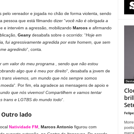
s pelo vereador e jogada no chão de forma violenta, sendo
a pessoa que está filmando dizer “
você não é obrigada a
e e intervém a agressão, mobilizando
Marcos
e afirmando
blicação,
Geany
desabafa sobre o ocorrido: “
Hoje em
bia, fui agressivamente agredida por este homem, que sem
 me agredindo
“, conta.
er um valor do meu programa , sendo que não estou
brando algo que é meu por direito
“, desabafa a jovem de
ós trans vivemos, um mundo que nós sempre somos
Dest
a moeda
“. Por fim, ela agradece as mensagens de apoio e
Clo
undo que nós vivemos! Compartilhem e vamos tentar
bri
das trans e LGTBS do mundo todo
“.
Set
Felip
Outro lado
Morreu
local
Natividade FM
,
Marcos Antonio
figurou com
poetis
marca