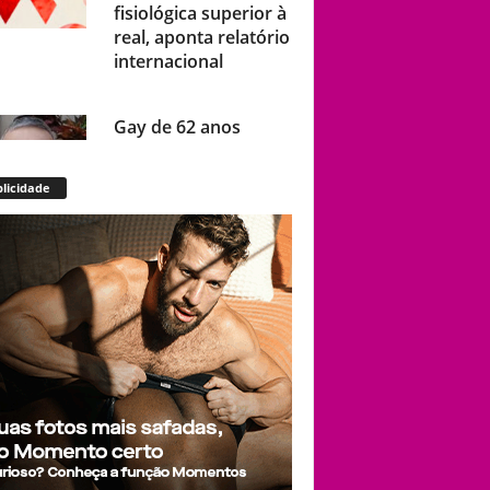
fisiológica superior à
real, aponta relatório
internacional
Gay de 62 anos
relembra quando,
aos 15, foi garoto de
licidade
programa por
quatro meses sem
saber: “Idiotice da
minha parte”
Casal trans é
espancado por
grupo de 10 pessoas
após usar banheiro e
acaba preso no lugar
dos agressores