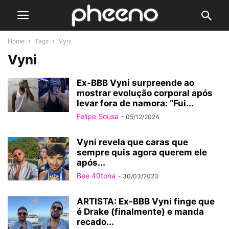
Home
Tags
Vyni
Vyni
Ex-BBB Vyni surpreende ao
mostrar evolução corporal após
levar fora de namora: “Fui...
Felipe Sousa
-
05/12/2024
Vyni revela que caras que
sempre quis agora querem ele
após...
Bee 40tona
-
30/03/2023
ARTISTA: Ex-BBB Vyni finge que
é Drake (finalmente) e manda
recado...