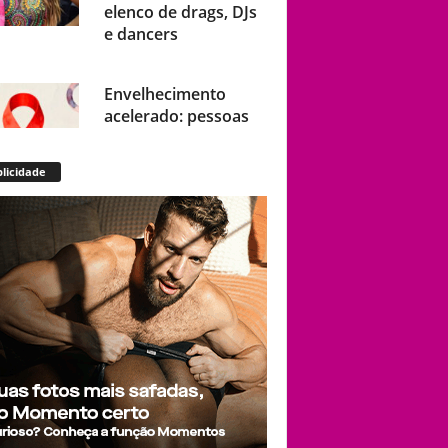
elenco de drags, DJs
e dancers
Envelhecimento
acelerado: pessoas
vivendo com HIV
podem ter idade
licidade
fisiológica superior à
real, aponta relatório
internacional
Gay de 62 anos
relembra quando,
aos 15, foi garoto de
programa por
quatro meses sem
saber: “Idiotice da
minha parte”