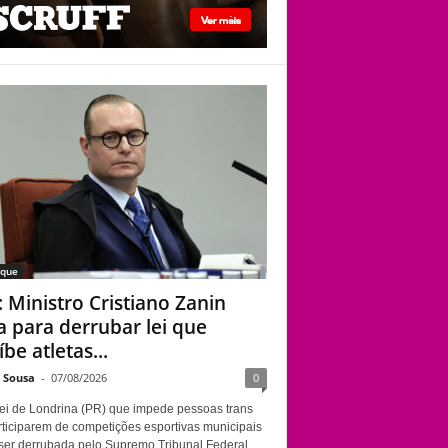
STF: Ministro
Cristiano Zanin vota
para derrubar lei que
proíbe atletas
transgênero em
competições de
Londrina
aque
: Ministro Cristiano Zanin
a para derrubar lei que
be atletas...
e Sousa
-
07/08/2026
0
ei de Londrina (PR) que impede pessoas trans
rticiparem de competições esportivas municipais
ser derrubada pelo Supremo Tribunal Federal