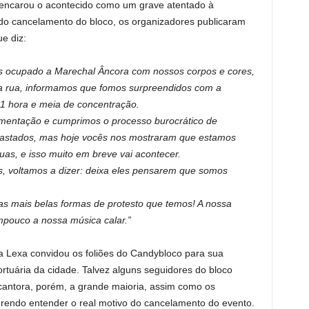
 encarou o acontecido como um grave atentado à
do cancelamento do bloco, os organizadores publicaram
e diz:
os ocupado a Marechal Âncora com nossos corpos e cores,
na rua, informamos que fomos surpreendidos com a
1 hora e meia de concentração.
mentação e cumprimos o processo burocrático de
evastados, mas hoje vocês nos mostraram que estamos
uas, e isso muito em breve vai acontecer.
, voltamos a dizer: deixa eles pensarem que somos
s mais belas formas de protesto que temos! A nossa
mpouco a nossa música calar.”
a Lexa convidou os foliões do Candybloco para sua
tuária da cidade. Talvez alguns seguidores do bloco
cantora, porém, a grande maioria, assim como os
erendo entender o real motivo do cancelamento do evento.