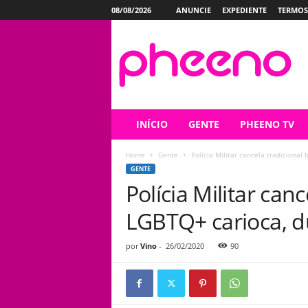
08/08/2026
ANUNCIE
EXPEDIENTE
TERMOS
P
h
e
e
n
o
INÍCIO
GENTE
PHEENO TV
Home
Gente
Polícia Militar cancela tradiciona
GENTE
Polícia Militar can
LGBTQ+ carioca, d
por
Vino
-
26/02/2020
90