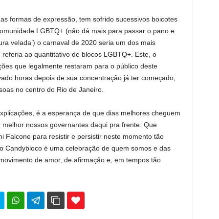
as formas de expressão, tem sofrido sucessivos boicotes
a comunidade LGBTQ+ (não dá mais para passar o pano e
ra velada’) o carnaval de 2020 seria um dos mais
referia ao quantitativo de blocos LGBTQ+. Este, o
ões que legalmente restaram para o público deste
vado horas depois de sua concentração já ter começado,
oas no centro do Rio de Janeiro.
 explicações, é a esperança de que dias melhores cheguem
 melhor nossos governantes daqui pra frente. Que
 Falcone para resistir e persistir neste momento tão
 o Candybloco é uma celebração de quem somos e das
 movimento de amor, de afirmação e, em tempos tão
35
69