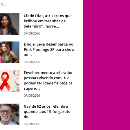
 O...
Clodd Dias, atriz trans que
brilhou em “Manhãs de
Setembro”, morre...
07/08/2026
É hoje! Lexa desembarca no
Pink Flamingo SP para show
ao...
07/08/2026
Envelhecimento acelerado:
pessoas vivendo com HIV
podem ter idade fisiológica
superior...
07/08/2026
Gay de 62 anos relembra
quando, aos 15, foi garoto
de...
07/08/2026