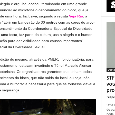
 alegria e orgulho, acabou terminando em uma grande
 anunciar ao microfone o cancelamento do bloco, que já
de uma hora. Inclusive, segundo a revista
Veja Rio
, a
ia “abrir um bandeirão de 30 metros com as cores do arco-
e consentimento da Coordenadoria Especial da Diversidade
uma festa, faz parte da cultura, usa a alegria e o humor
ração para dar visibilidade para causas importantes“
cial da Diversidade Sexual.
dição do mesmo, através da PMERJ, foi obrigatória, para
postamente, estavam invadindo o Túnel Marcello Alencar
Dest
otoristas. Os organizadores garantem que tinham todos
STF
imento do bloco, que não sairia do local, ou seja, não
vot
oda a burocracia necessária para que se tornasse viável a
proí
de segurança.
Felip
Uma l
de pa
pode 