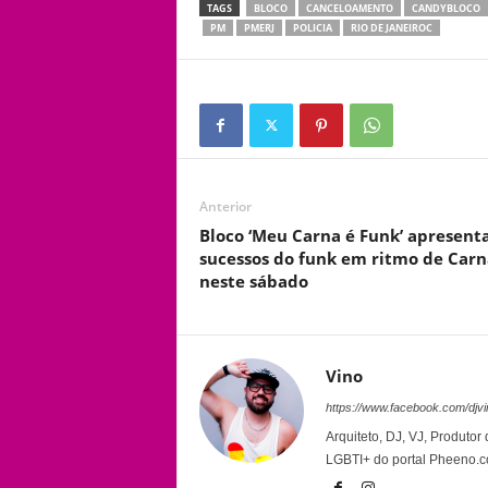
TAGS
BLOCO
CANCELOAMENTO
CANDYBLOCO
PM
PMERJ
POLICIA
RIO DE JANEIROC
Anterior
Bloco ‘Meu Carna é Funk’ apresent
sucessos do funk em ritmo de Carn
neste sábado
Vino
https://www.facebook.com/djvi
Arquiteto, DJ, VJ, Produto
LGBTI+ do portal Pheeno.