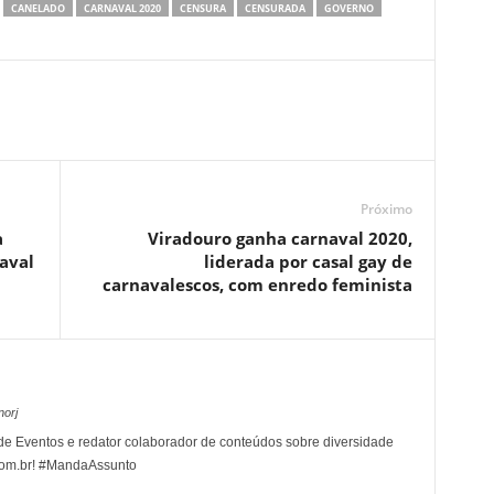
CANELADO
CARNAVAL 2020
CENSURA
CENSURADA
GOVERNO
Próximo
a
Viradouro ganha carnaval 2020,
aval
liderada por casal gay de
carnavalescos, com enredo feminista
norj
r de Eventos e redator colaborador de conteúdos sobre diversidade
com.br! #MandaAssunto