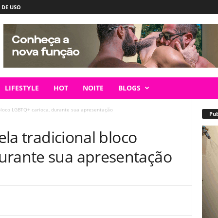
 DE USO
LIFESTYLE
HOT
NOITE
BLOGS
l bloco LGBTQ+ carioca, durante sua apresentação
Pub
cela tradicional bloco
urante sua apresentação