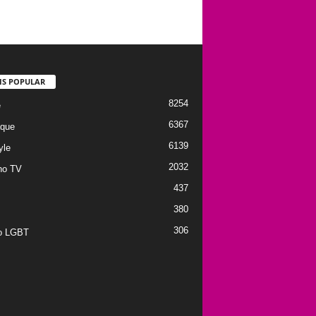
IS POPULAR
8254
e
6367
que
6139
yle
2032
no TV
437
380
306
to LGBT