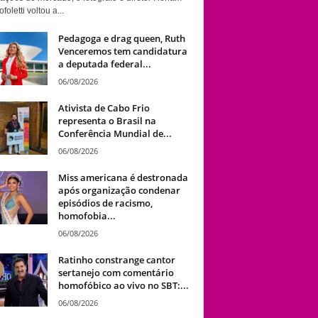
foletti voltou a...
Pedagoga e drag queen, Ruth
Venceremos tem candidatura
a deputada federal...
06/08/2026
Ativista de Cabo Frio
representa o Brasil na
Conferência Mundial de...
06/08/2026
Miss americana é destronada
após organização condenar
episódios de racismo,
homofobia...
06/08/2026
Ratinho constrange cantor
sertanejo com comentário
homofóbico ao vivo no SBT:...
06/08/2026