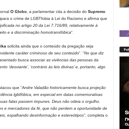
jornal
O Globo
, a parlamentar cita a decisão do
Supremo
para o crime de LGBTfobia à Lei do Racismo e afirma que
pificada no artigo 20 da Lei 7.716/89, relativamente à
ceito e a discriminação homotransfóbica
“.
rika
solicita ainda que o conteúdo da pregação seja
Pub
evidente caráter criminoso de seu conteúdo
“. “
No que diz
resentado busca associar as vivências das pessoas da
desviante’, ‘contrário às leis divinas’ e, portanto, algo
stacou que “
Andre Valadão historicamente busca projeção
iolência lgbtfóbica, em especial em datas comemorativas
suas falas passem impunes. Deus não odeia o orgulho.
es e mercadores da fé, que não perdem a oportunidade de
eis, espalhando desinformação e estereótipos”
, completa o