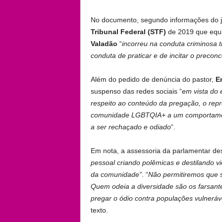
No documento, segundo informações do 
Tribunal Federal (STF)
de 2019 que equi
Valadão
“
incorreu na conduta criminosa ti
conduta de praticar e de incitar o precon
Além do pedido de denúncia do pastor,
E
suspenso das redes sociais “
em vista do 
respeito ao conteúdo da pregação, o rep
comunidade LGBTQIA+ a um comportamento ‘
a ser rechaçado e odiado
“.
Em nota, a assessoria da parlamentar de
pessoal criando polêmicas e destilando v
da comunidade”
. “
Não permitiremos que 
Quem odeia a diversidade são os farsant
pregar o ódio contra populações vulneráv
texto.