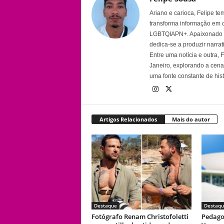
Ariano e carioca, Felipe t
transforma informação em 
LGBTQIAPN+. Apaixonado por
dedica-se a produzir narra
Entre uma notícia e outra,
Janeiro, explorando a cena 
uma fonte constante de his
Artigos Relacionados
Mais do autor
Destaque
Destaqu
Fotógrafo Renam Christofoletti
Pedago