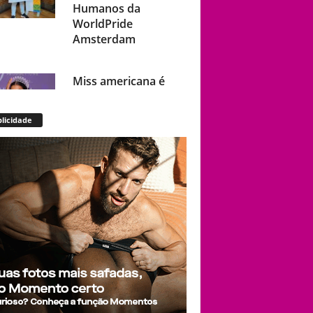
Humanos da
WorldPride
Amsterdam
Miss americana é
destronada após
organização
licidade
condenar episódios
de racismo,
homofobia e
transfobia: “Não
toleramos”
Ratinho constrange
cantor sertanejo
com comentário
homofóbico ao vivo
no SBT: “Você está
com uma cara de