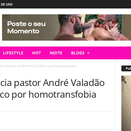
 DE USO
LIFESTYLE
HOT
NOITE
BLOGS
ndré Valadão ao Ministério Público por homotransfobia
Pub
ncia pastor André Valadão
lico por homotransfobia