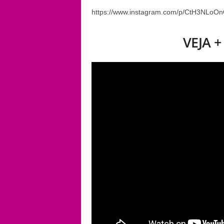
https://www.instagram.com/p/CtH3NLoOn
VEJA 