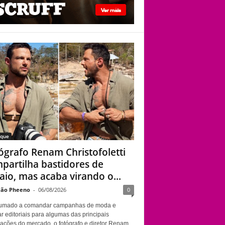
viado”
Fotógrafo Renam
Christofoletti
compartilha
bastidores de ensaio,
mas acaba virando o
centro das atenções
aque
ógrafo Renam Christofoletti
partilha bastidores de
aio, mas acaba virando o...
ão Pheeno
-
06/08/2026
0
umado a comandar campanhas de moda e
r editoriais para algumas das principais
cações do mercado, o fotógrafo e diretor Renam