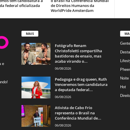
emos tem candidatura a
o Brasil na Conferência Mundial
a federal oficializada
de Direitos Humanos da
WorldPride Amsterdam
MAIS
MA
Gent
Fotógrafo Renam
Christofoletti compartilha
Desta
bastidores de ensaio, mas
acaba virando o...
Lifest
a e
06/08/2026
Phee
Noite
Pedagoga e drag queen, Ruth
undo!
Venceremos tem candidatura
Hot
a deputada federal...
Direi
06/08/2026
Ativista de Cabo Frio
representa o Brasil na
Conferência Mundial de...
06/08/2026