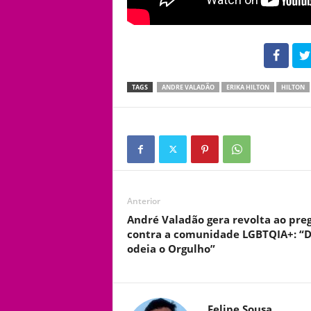
102
TAGS
ANDRE VALADÃO
ERIKA HILTON
HILTON
Anterior
André Valadão gera revolta ao pre
contra a comunidade LGBTQIA+: “
odeia o Orgulho”
Felipe Sousa