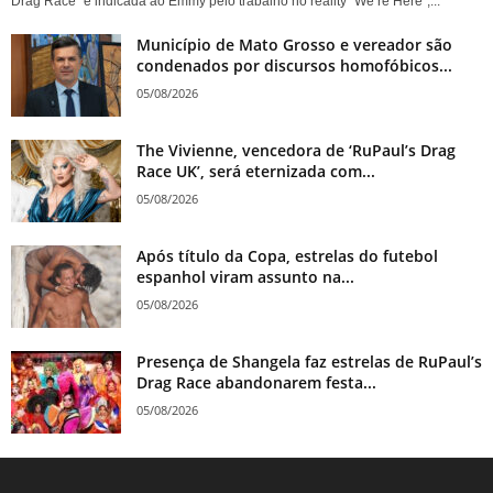
Drag Race” e indicada ao Emmy pelo trabalho no reality “We’re Here”,...
Município de Mato Grosso e vereador são
condenados por discursos homofóbicos...
05/08/2026
The Vivienne, vencedora de ‘RuPaul’s Drag
Race UK’, será eternizada com...
05/08/2026
Após título da Copa, estrelas do futebol
espanhol viram assunto na...
05/08/2026
Presença de Shangela faz estrelas de RuPaul’s
Drag Race abandonarem festa...
05/08/2026