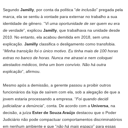
Segundo
Jamilly
, por conta da política “
de inclusão
” pregada pela
marca, ela se sentiu à vontade para externar no trabalho a sua
identidade de gênero. “
Vi uma oportunidade de ser quem eu era
de verdade
“, explicou
Jamilly
, que trabalhava na unidade desde
2010. No entanto, ela acabou demitida em 2018, sem uma
explicação.
Jamilly
classifica o desligamento como transfobia.
“
Minha transição foi o único motivo. Eu tinha mais de 100 horas
extras no banco de horas. Nunca me atrasei e nem coloquei
atestados médicos, tinha um bom convívio. Não há outra
explicação
“, afirmou.
Mesmo após a demissão, a gerente passou a proibir outros
funcionários da loja de saírem com ela, sob a alegação de que a
jovem estaria processando a empresa. “
Foi quando decidi
judicializar a denúncia
“, conta. De acordo com a
Universa
, na
decisão, a juíza
Ester de Souza Araújo
destacou que o Poder
Judiciário não pode compactuar comportamentos discriminatórios
em nenhum ambiente e que “
não há mais espaço
” para essas