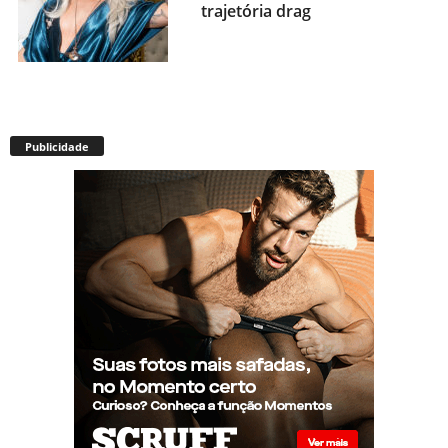
trajetória drag
Após título da Copa, estrelas
do futebol espanhol viram
Publicidade
assunto na web por fotos
“românticas” em iate
Presença de Shangela faz
estrelas de RuPaul’s Drag Race
abandonarem festa de
aniversário de Kennedy
Davenport