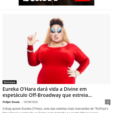
Eureka O’Hara dará vida a
Divine em espetáculo Off-
Broadway que estreia em
Nova York sobre a trajetória
da lendária drag queen
Destaque
Eureka O’Hara dará vida a Divine em
espetáculo Off-Broadway que estreia...
Felipe Sousa
-
05/08/2026
0
A drag queen Eureka O’Hara, uma das estrelas mais marcantes de “RuPaul’s