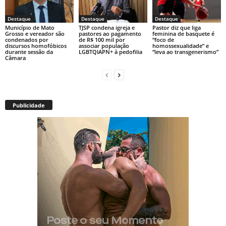
Destaque
Destaque
Destaque
Município de Mato
TJSP condena igreja e
Pastor diz que liga
Grosso e vereador são
pastores ao pagamento
feminina de basquete é
condenados por
de R$ 100 mil por
“foco de
discursos homofóbicos
associar população
homossexualidade” e
durante sessão da
LGBTQIAPN+ à pedofilia
“leva ao transgenerismo”
Câmara
Publicidade