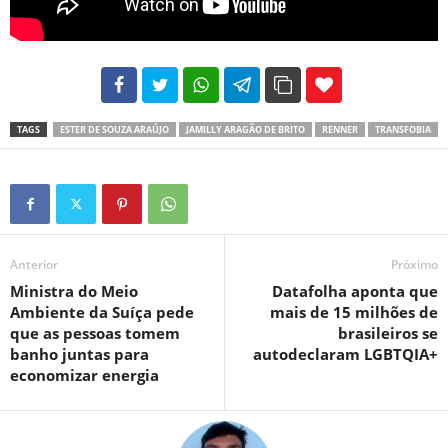
102
35
69
TAGS
ESTER DE SOUZA ARAÚJO
JAMILLY ARAGÃO DE BRITO
RENNER
TRANSFOBIA
Anterior
Próximo
Ministra do Meio
Datafolha aponta que
Ambiente da Suíça pede
mais de 15 milhões de
que as pessoas tomem
brasileiros se
banho juntas para
autodeclaram LGBTQIA+
economizar energia