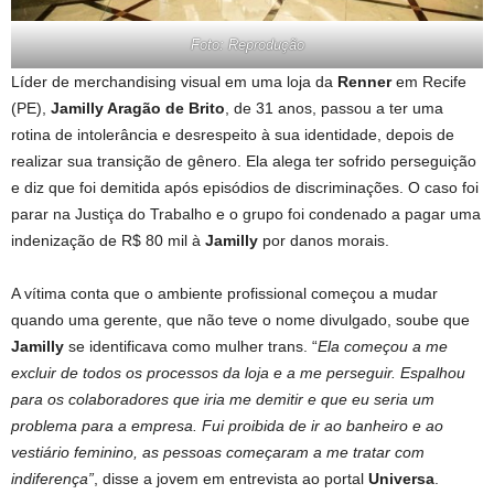
Foto: Reprodução
Líder de merchandising visual em uma loja da
Renner
em Recife
(PE),
Jamilly Aragão de Brito
, de 31 anos, passou a ter uma
rotina de intolerância e desrespeito à sua identidade, depois de
realizar sua transição de gênero. Ela alega ter sofrido perseguição
e diz que foi demitida após episódios de discriminações. O caso foi
parar na Justiça do Trabalho e o grupo foi condenado a pagar uma
indenização de R$ 80 mil à
Jamilly
por danos morais.
A vítima conta que o ambiente profissional começou a mudar
quando uma gerente, que não teve o nome divulgado, soube que
Jamilly
se identificava como mulher trans. “
Ela começou a me
excluir de todos os processos da loja e a me perseguir. Espalhou
para os colaboradores que iria me demitir e que eu seria um
problema para a empresa. Fui proibida de ir ao banheiro e ao
vestiário feminino, as pessoas começaram a me tratar com
indiferença”
, disse a jovem em entrevista ao portal
Universa
.