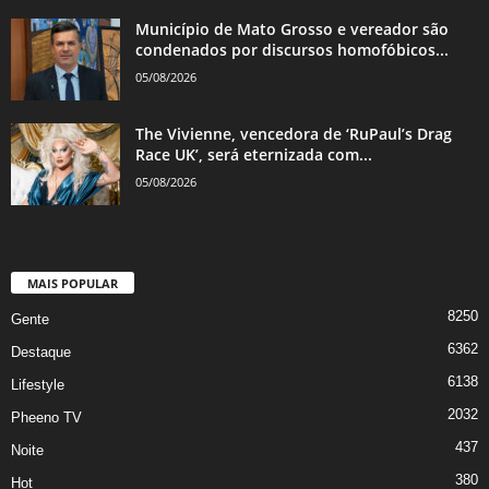
Município de Mato Grosso e vereador são
condenados por discursos homofóbicos...
05/08/2026
The Vivienne, vencedora de ‘RuPaul’s Drag
Race UK’, será eternizada com...
05/08/2026
MAIS POPULAR
8250
Gente
6362
Destaque
6138
Lifestyle
2032
Pheeno TV
437
Noite
380
Hot