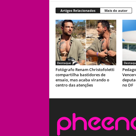
Artigos Relacionados
Mais do autor
Destaque
Destaqu
Fotógrafo Renam Christofoletti
Pedago
compartilha bastidores de
Vencer
ensaio, mas acaba virando o
deputad
centro das atenções
no DF