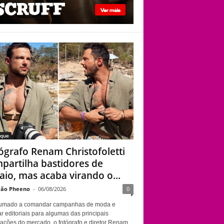
viado”
Fotógrafo Renam
Christofoletti
compartilha
bastidores de ensaio,
mas acaba virando o
centro das atenções
aque
ógrafo Renam Christofoletti
partilha bastidores de
aio, mas acaba virando o...
ão Pheeno
-
06/08/2026
0
umado a comandar campanhas de moda e
r editoriais para algumas das principais
cações do mercado, o fotógrafo e diretor Renam