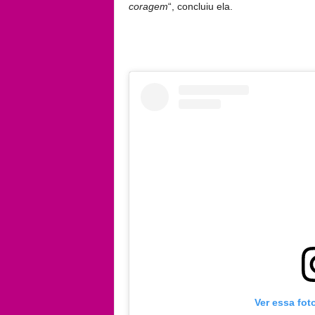
coragem
“, concluiu ela.
Ver essa fot