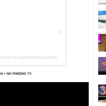
Christo
A POR NILA (@PEDROVINICIUSMB)
JA + NO PHEENO TV