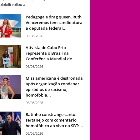
foletti voltou a...
Pedagoga e drag queen, Ruth
Venceremos tem candidatura
a deputada federal...
06/08/2026
Ativista de Cabo Frio
representa o Brasil na
Conferência Mundial de...
06/08/2026
Miss americana é destronada
após organização condenar
episódios de racismo,
homofobia...
06/08/2026
Ratinho constrange cantor
sertanejo com comentário
homofóbico ao vivo no SBT:...
06/08/2026