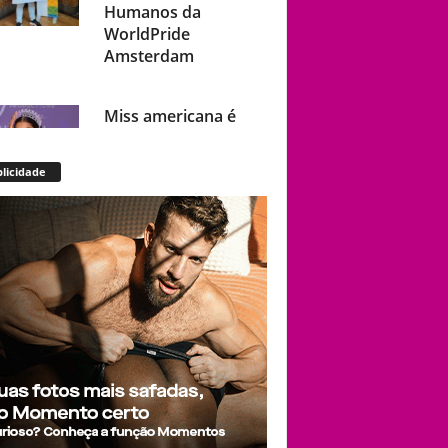
Humanos da
WorldPride
Amsterdam
Miss americana é
destronada após
organização
licidade
condenar episódios
de racismo,
homofobia e
transfobia: “Não
toleramos”
Ratinho constrange
cantor sertanejo
com comentário
homofóbico ao vivo
no SBT: “Você está
com uma cara de