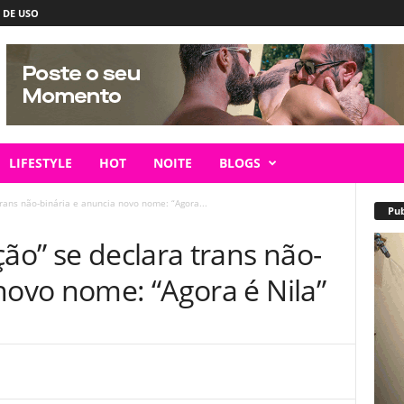
 DE USO
LIFESTYLE
HOT
NOITE
BLOGS
trans não-binária e anuncia novo nome: “Agora...
Pub
ção” se declara trans não-
novo nome: “Agora é Nila”