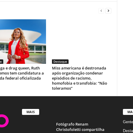
e
Destaque
ga e drag queen, Ruth
Miss americana é destronada
emos tem candidatura a
após organização condenar
a federal oficializada
episódios de racismo,
homofobia e transfobia: “Não
toleramos”
MAIS
MA
Gent
Fotógrafo Renam
Christofoletti compartilha
Desta