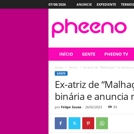
07/08/2026
ANUNCIE
EXPEDIENTE
TERMOS
P
h
e
e
n
o
INÍCIO
GENTE
PHEENO TV
Home
Gente
Ex-atriz de “Malhação” se declara 
GENTE
Ex-atriz de “Malha
binária e anuncia 
por
Felipe Sousa
-
26/02/2023
93