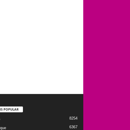
IS POPULAR
8254
e
6367
que