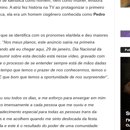
ão se identifica como homem, nem como mulher, embora
nino. A atriz fez história na TV ao protagonizar o primeiro
oca, ela era um homem cisgênero conhecida como
Pedro
u que se identifica com os pronomes ela/dela e deu maiores
 “
Nos meus planos, este anúncio sairia na primeira
ndo até eu chegar aqui, 29 de janeiro, Dia Nacional da
Pub
esumir sobre esta decisão está nesse vídeo, gravado com
ue o processo de se entender sempre está de mãos dadas
 tempo que temos o prazer de nos conhecermos, temos o
E que bom que temos a oportunidade de nos surpreender
“,
 eu sou todos os dias, e me esforço para enxergar em mim
eço imensamente a cada pessoa que me ouviu e me
decimento especial para todas as pessoas trans da
as e me acolhem quando me sinto deslocada da festa.
da e este é o resultado do poder de uma comunidade: