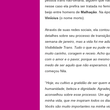
pessoa trans não-binária, alguém que n
nesse caso ela prefira ser tratada no femi
beijo entre homens de
Malhação
. Na ép
Vinícius
(o nome morto).
Através de suas redes sociais, ela conto
detalhes sobre seu processo de transição.
semana de janeiro, mas a vida foi me adia
Visibilidade Trans. Tudo o que eu pude r
muito carinho, coragem e receio. Acho q
com o amor e o pavor, porque ao mesmo
medo de ser aquilo que não esperamos. 
começou Nila.
“
Hoje, eu cultivo a gratidão de ser quem
humanidade, beleza e dignidade. Agrad
aconselhou sobre esse processo. Um agra
minha vida, que me inspiram todos os di
Vocês são muito importantes na minha vi