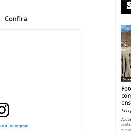
Confira
Dest
Fot
com
ens
Redaç
Acost
assina
o no Instagram
publi