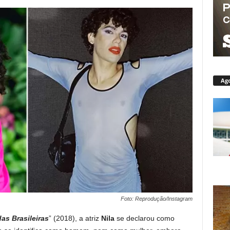
Ago
Foto: Reprodução/Instagram
as Brasileiras
” (2018), a atriz
Nila
se declarou como