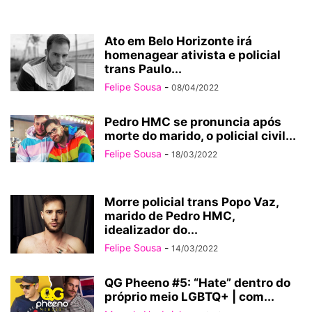
Ato em Belo Horizonte irá
homenagear ativista e policial
trans Paulo...
Felipe Sousa
-
08/04/2022
Pedro HMC se pronuncia após
morte do marido, o policial civil...
Felipe Sousa
-
18/03/2022
Morre policial trans Popo Vaz,
marido de Pedro HMC,
idealizador do...
Felipe Sousa
-
14/03/2022
QG Pheeno #5: “Hate” dentro do
próprio meio LGBTQ+ | com...