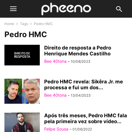
Home
Tags
Pedro HMC
Pedro HMC
Direito de resposta a Pedro
Henrique Mendes Castilho
Bee 40tona
-
10/08/2023
Pedro HMC revela: Sikêra Jr. me
processa e fui um dos...
Bee 40tona
-
13/04/2023
Após três meses, Pedro HMC fala
pela primeira vez sobre vídeo...
Felipe Sousa
-
01/06/2022