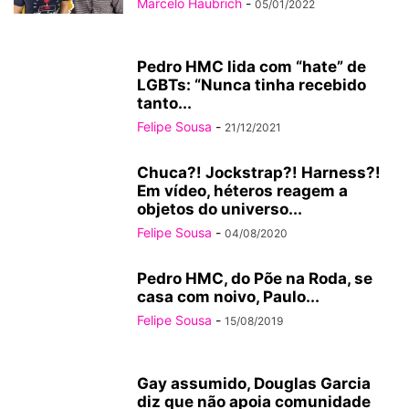
Marcelo Haubrich
-
05/01/2022
Pedro HMC lida com “hate” de
LGBTs: “Nunca tinha recebido
tanto...
Felipe Sousa
-
21/12/2021
Chuca?! Jockstrap?! Harness?!
Em vídeo, héteros reagem a
objetos do universo...
Felipe Sousa
-
04/08/2020
Pedro HMC, do Põe na Roda, se
casa com noivo, Paulo...
Felipe Sousa
-
15/08/2019
Gay assumido, Douglas Garcia
diz que não apoia comunidade