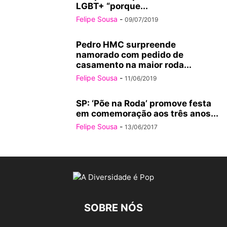
LGBT+ “porque...
Felipe Sousa
-
09/07/2019
Pedro HMC surpreende
namorado com pedido de
casamento na maior roda...
Felipe Sousa
-
11/06/2019
SP: ‘Põe na Roda’ promove festa
em comemoração aos três anos...
Felipe Sousa
-
13/06/2017
SOBRE NÓS