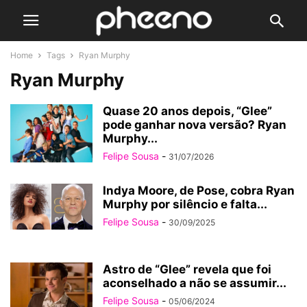
Home
Tags
Ryan Murphy
Ryan Murphy
Quase 20 anos depois, “Glee”
pode ganhar nova versão? Ryan
Murphy...
Felipe Sousa
-
31/07/2026
Indya Moore, de Pose, cobra Ryan
Murphy por silêncio e falta...
Felipe Sousa
-
30/09/2025
Astro de “Glee” revela que foi
aconselhado a não se assumir...
Felipe Sousa
-
05/06/2024