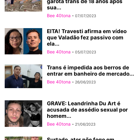
garota trans de 18 anos após
sua...
Bee 40tona
-
07/07/2023
EITA! Travesti afirma em vídeo
que Valadão fez passivo com
ela...
Bee 40tona
-
05/07/2023
Trans é impedida aos berros de
entrar em banheiro de mercado...
Bee 40tona
-
26/06/2023
GRAVE: Leandrinha Du Art é
acusada de assédio sexual por
homem...
Bee 40tona
-
21/06/2023
Surtado, ator põe fogo em