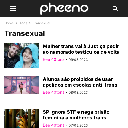
Home
Tags
Transexual
Transexual
Mulher trans vai à Justiça pedir
ao namorado testículos de volta
Bee 40tona
-
09/08/2023
Alunos são proibidos de usar
apelidos em escolas anti-trans
Bee 40tona
-
08/08/2023
SP ignora STF e nega prisão
feminina a mulheres trans
Bee 40tona
-
07/08/2023