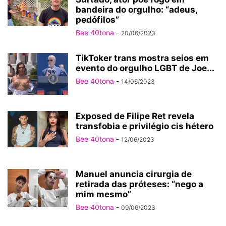
bandeira do orgulho: “adeus,
pedófilos”
Bee 40tona
-
20/06/2023
TikToker trans mostra seios em
evento do orgulho LGBT de Joe...
Bee 40tona
-
14/06/2023
Exposed de Filipe Ret revela
transfobia e privilégio cis hétero
Bee 40tona
-
12/06/2023
Manuel anuncia cirurgia de
retirada das próteses: “nego a
mim mesmo”
Bee 40tona
-
09/06/2023