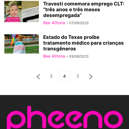
Travesti comemora emprego CLT:
“três anos e três meses
desempregada”
Bee 40tona
-
07/06/2023
Estado do Texas proíbe
tratamento médico para crianças
transgêneros
Bee 40tona
-
05/06/2023
3
4
5